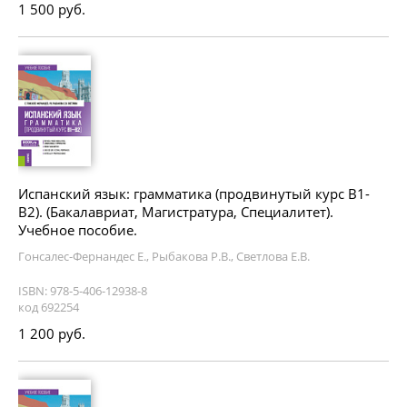
1 500 руб.
Испанский язык: грамматика (продвинутый курс В1-
В2). (Бакалавриат, Магистратура, Специалитет).
Учебное пособие.
Гонсалес-Фернандес Е., Рыбакова Р.В., Светлова Е.В.
ISBN: 978-5-406-12938-8
код 692254
1 200 руб.