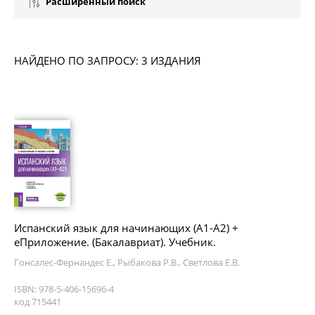
Расширенный поиск
НАЙДЕНО ПО ЗАПРОСУ: 3 ИЗДАНИЯ
Испанский язык для начинающих (А1-А2) +
еПриложение. (Бакалавриат). Учебник.
Гонсалес-Фернандес Е., Рыбакова Р.В., Светлова Е.В.
ISBN: 978-5-406-15696-4
код 715441