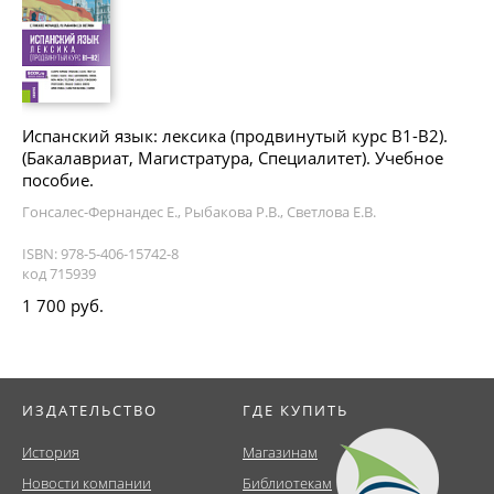
Испанский язык: лексика (продвинутый курс В1-В2).
(Бакалавриат, Магистратура, Специалитет). Учебное
пособие.
Гонсалес-Фернандес Е., Рыбакова Р.В., Светлова Е.В.
ISBN: 978-5-406-15742-8
код 715939
1 700 руб.
ИЗДАТЕЛЬСТВО
ГДЕ КУПИТЬ
История
Магазинам
Новости компании
Библиотекам