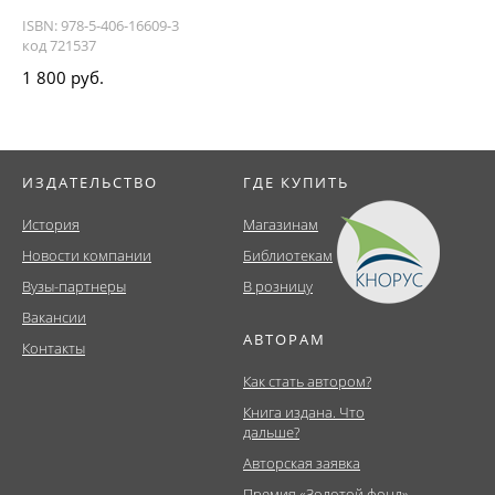
ISBN: 978-5-406-16609-3
код 721537
1 800 руб.
ИЗДАТЕЛЬСТВО
ГДЕ КУПИТЬ
История
Магазинам
Новости компании
Библиотекам
Вузы-партнеры
В розницу
Вакансии
АВТОРАМ
Контакты
Как стать автором?
Книга издана. Что
дальше?
Авторская заявка
Премия «Золотой фонд»