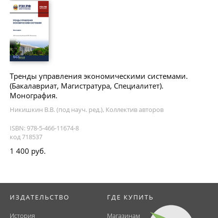
Тренды управления экономическими системами.
(Бакалавриат, Магистратура, Специалитет).
Монография.
Никишкин В.В. (под науч. ред.), Коллектив авторов
ISBN: 978-5-466-11674-8
код 718537
1 400 руб.
ИЗДАТЕЛЬСТВО
ГДЕ КУПИТЬ
История
Магазинам