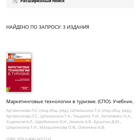
Расширенный поиск
НАЙДЕНО ПО ЗАПРОСУ: 3 ИЗДАНИЯ
Маркетинговые технологии в туризме. (СПО). Учебник.
Артамонова Л.С. (под общ. ред.), Шпилькина Т.А. (под общ. ред.),
Артамонова Л.С., Шпилькина Т.А., Тищенко Л.И., Антипенко Н.А.,
Ходенков А.Л., Щербинина О.Н., Аникин А.В., Бусыгин Д.Ю.,
Шеронкина Т.И., Малашенкова О.Ф., Олюнина И.В.
ISBN: 978-5-406-16572-0