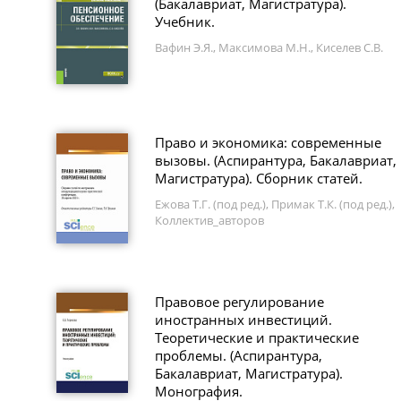
(Бакалавриат, Магистратура).
Учебник.
Вафин Э.Я., Максимова М.Н., Киселев С.В.
Право и экономика: современные
вызовы. (Аспирантура, Бакалавриат,
Магистратура). Сборник статей.
Ежова Т.Г. (под ред.), Примак Т.К. (под ред.),
Коллектив_авторов
Правовое регулирование
иностранных инвестиций.
Теоретические и практические
проблемы. (Аспирантура,
Бакалавриат, Магистратура).
Монография.