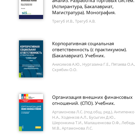
анализ. Разработка торговых систем.
(Аспирантура, Бакалавриат,
Магистратура). Монография.
Трегуб И.В., Трегуб А.В.
Корпоративная социальная
ответственность (с практикумом).
(Бакалавриат). Учебник.
Анисимов А.Ю., Нургазина Г.Е., Пятаева О.А.
Скрябин О.О.
Организация внешних финансовых
отношений. (СПО). Учебник.
Артамонова Л.С. (под общ. ред.), Антипенко
Н.А., Ходенков А.Л., Бусыгин Д.Ю.,
Шеронкина Т.И., Малашенкова О.Ф., Лебед
М.В., Артамонова Л.С.