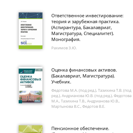
Ответственное инвестирование:
теория и зарубежная практика.
(Аспирантура, Бакалавриат,
Магистратура, Специалитет).
Монография.
Рахимов З.Ю.
Оценка финансовых активов.
(Бакалавриат, Магистратура).
Учебник.
Федотова М.А. (под ред.), Тазихина Т.В. (под
ред.), Андрианова Ю.В. (под ред.), Федотова
М.А., Тазихина Т.В., Андрианова Ю.В.,
Мартынова В.С., Федотов В.Е.
Пенсионное обеспечение.