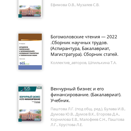
Ефимова О.В., Музалев С.В.
Богомоловские чтения — 2022
.Сборник научных трудов.
(Аспирантура, Бакалавриат,
Магистратура). Сборник статей.
Коллектив_авторов, Шпилькина Т.А.
Венчурный бизнес и его
финансирование. (Бакалавриат).
Учебник.
Паштова Л.Г. (под общ. ред.), Булава И.В.,
Думова Ю.В., Думов В.К., Егорова Д.А.,
Корнилова Е.В., Малофеев С.Н., Паштова
Л.Г., Хрустова Л.Е.