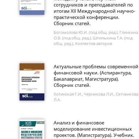
сотрудников и преподавателей по
итогам XII Международной научно-
практической конференции.
Сборник статей.
Богомолова Ю.И. (под общ. ред.), Глинкина
О.В. (под общ. ред.), Шпилькина Т.А. (под
общ. ред.), Коллектив авторов
Актуальные проблемы современной
финансовой науки. (Аспирантура,
Бакалавриат, Магистратура).
Сборник статей.
Хотинская Г.И., Черникова Л.И., Сетченкова
Л.А.
Анализ и финансовое
моделирование инвестиционных
проектов. (Магистратура). Учебник.