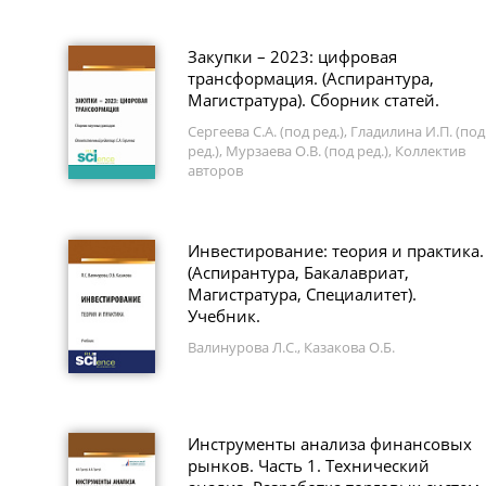
Закупки – 2023: цифровая
трансформация. (Аспирантура,
Магистратура). Сборник статей.
Сергеева С.А. (под ред.), Гладилина И.П. (под
ред.), Мурзаева О.В. (под ред.), Коллектив
авторов
Инвестирование: теория и практика.
(Аспирантура, Бакалавриат,
Магистратура, Специалитет).
Учебник.
Валинурова Л.С., Казакова О.Б.
Инструменты анализа финансовых
рынков. Часть 1. Технический