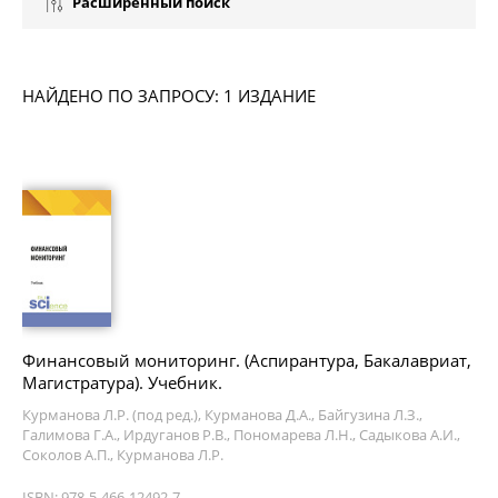
Расширенный поиск
НАЙДЕНО ПО ЗАПРОСУ: 1 ИЗДАНИЕ
Финансовый мониторинг. (Аспирантура, Бакалавриат,
Магистратура). Учебник.
Курманова Л.Р. (под ред.), Курманова Д.А., Байгузина Л.З.,
Галимова Г.А., Ирдуганов Р.В., Пономарева Л.Н., Садыкова А.И.,
Соколов А.П., Курманова Л.Р.
ISBN: 978-5-466-12492-7