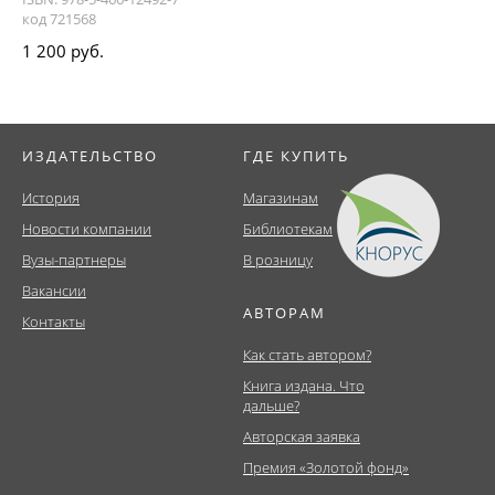
код 721568
1 200 руб.
ИЗДАТЕЛЬСТВО
ГДЕ КУПИТЬ
История
Магазинам
Новости компании
Библиотекам
Вузы-партнеры
В розницу
Вакансии
АВТОРАМ
Контакты
Как стать автором?
Книга издана. Что
дальше?
Авторская заявка
Премия «Золотой фонд»