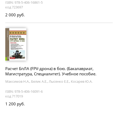
ISBN: 978-5-406-16861-5
код 723697
2 000 руб.
Расчет БпЛА (FPV-дрона) в бою. (Бакалавриат,
Магистратура, Специалитет). Учебное пособие.
Максимов Н.А., Белик А.Е., Лысенко Е.Е., Косарев Ю.А.
ISBN: 978-5-406-16091-6
код 717019
1 200 руб.