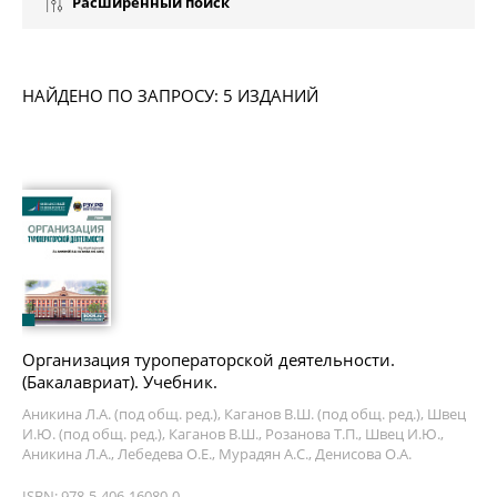
Расширенный поиск
НАЙДЕНО ПО ЗАПРОСУ: 5 ИЗДАНИЙ
Организация туроператорской деятельности.
(Бакалавриат). Учебник.
Аникина Л.А. (под общ. ред.), Каганов В.Ш. (под общ. ред.), Швец
И.Ю. (под общ. ред.), Каганов В.Ш., Розанова Т.П., Швец И.Ю.,
Аникина Л.А., Лебедева О.Е., Мурадян А.С., Денисова О.А.
ISBN: 978-5-406-16080-0