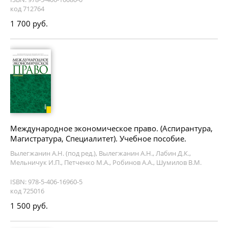
код 712764
1 700 руб.
Международное экономическое право. (Аспирантура,
Магистратура, Специалитет). Учебное пособие.
Вылегжанин А.Н. (под ред.), Вылегжанин А.Н., Лабин Д.К.,
Мельничук И.П., Петченко М.А., Робинов А.А., Шумилов В.М.
ISBN: 978-5-406-16960-5
код 725016
1 500 руб.