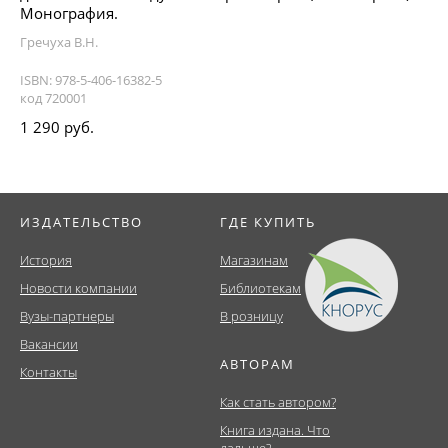
Монография.
Гречуха В.Н.
ISBN: 978-5-406-16382-5
код 720001
1 290 руб.
ИЗДАТЕЛЬСТВО
ГДЕ КУПИТЬ
История
Магазинам
Новости компании
Библиотекам
Вузы-партнеры
В розницу
Вакансии
АВТОРАМ
Контакты
Как стать автором?
Книга издана. Что