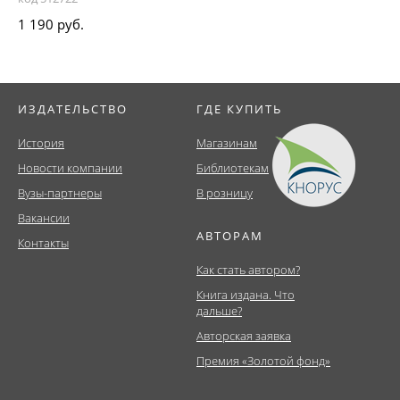
1 190 руб.
ИЗДАТЕЛЬСТВО
ГДЕ КУПИТЬ
История
Магазинам
Новости компании
Библиотекам
Вузы-партнеры
В розницу
Вакансии
АВТОРАМ
Контакты
Как стать автором?
Книга издана. Что
дальше?
Авторская заявка
Премия «Золотой фонд»