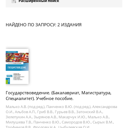
Расширенный поиск
НАЙДЕНО ПО ЗАПРОСУ: 2 ИЗДАНИЯ
Государствоведение. (Бакалавриат, Магистратура,
Специалитет). Учебное пособие.
Малько А.В. (под ред.), Панченко В.Ю. (под ред.), Александрова
О.И., Альбов А.П., Гриб В.В., Гурьев В.В., Затонский В.А.,
Зелепукин А.А., Зырянов А.В., Макарчук И.Ю., Малько А.В.,
Милушева Т.В., Панченко В.Ю., Самородов В.Ю., Сырых В.М.,
Трофимов В.В., Фролова Н.А., Цыбулевская О.И.