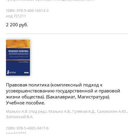
ISBN: 978-5-406-16513-3
код 721211
2 200 руб.
Правовая политика (комплексный подход к
усовершенствованию государственной и правовой
жизни общества). (Бакалавриат, Магистратура).
Учебное пособие.
Малько А.В. (под ред.), Малько А.В., Гуляков А.Д., Саломатин А.Ю.,
Затонский В.А.
ISBN: 978-5-4365-3417-6
код 512722