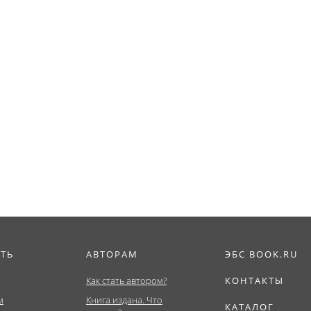
ИТЬ
АВТОРАМ
ЭБС BOOK.RU
Как стать автором?
КОНТАКТЫ
м
Книга издана. Что
КАТАЛОГ