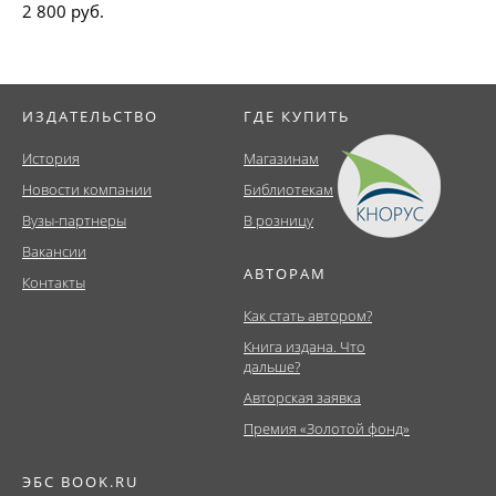
2 800 руб.
ИЗДАТЕЛЬСТВО
ГДЕ КУПИТЬ
История
Магазинам
Новости компании
Библиотекам
Вузы-партнеры
В розницу
Вакансии
АВТОРАМ
Контакты
Как стать автором?
Книга издана. Что
дальше?
Авторская заявка
Премия «Золотой фонд»
ЭБС BOOK.RU