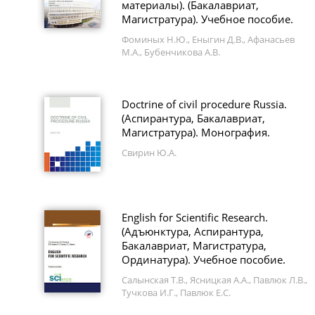
материалы). (Бакалавриат,
Магистратура). Учебное пособие.
Фоминых Н.Ю., Еныгин Д.В., Афанасьев
М.А., Бубенчикова А.В.
Doctrine of civil procedure Russia.
(Аспирантура, Бакалавриат,
Магистратура). Монография.
Свирин Ю.А.
English for Scientific Research.
(Адъюнктура, Аспирантура,
Бакалавриат, Магистратура,
Ординатура). Учебное пособие.
Салынская Т.В., Ясницкая А.А., Павлюк Л.В.,
Тучкова И.Г., Павлюк Е.С.