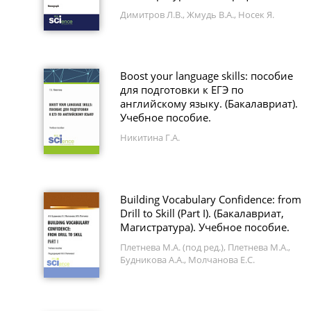
Димитров Л.В., Жмудь В.А., Носек Я.
Boost your language skills: пособие
для подготовки к ЕГЭ по
английскому языку. (Бакалавриат).
Учебное пособие.
Никитина Г.А.
Building Vocabulary Confidence: from
Drill to Skill (Part I). (Бакалавриат,
Магистратура). Учебное пособие.
Плетнева М.А. (под ред.), Плетнева М.А.,
Будникова А.А., Молчанова Е.С.