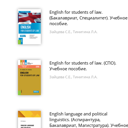
English for students of law.
(Бакалавриат, Специалитет). Учебное
пособие.
Зайцева С.Е., Тинигина Л.А.
English for students of law. (СПО).
Учебное пособие.
Зайцева С.Е., Тинигина Л.А.
English language and political
linguistics. (Аспирантура,
Бакалавриат, Магистратура). Учебно