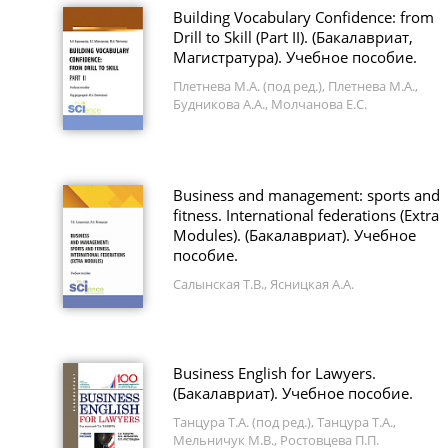
Building Vocabulary Confidence: from
Drill to Skill (Part II). (Бакалавриат,
Магистратура). Учебное пособие.
Плетнева М.А. (под ред.), Плетнева М.А.,
Будникова А.А., Молчанова Е.С.
Business and management: sports and
fitness. International federations (Extra
Modules). (Бакалавриат). Учебное
пособие.
Салынская Т.В., Ясницкая А.А.
Business English for Lawyers.
(Бакалавриат). Учебное пособие.
Танцура Т.А. (под ред.), Танцура Т.А.,
Мельничук М.В., Ростовцева П.П.