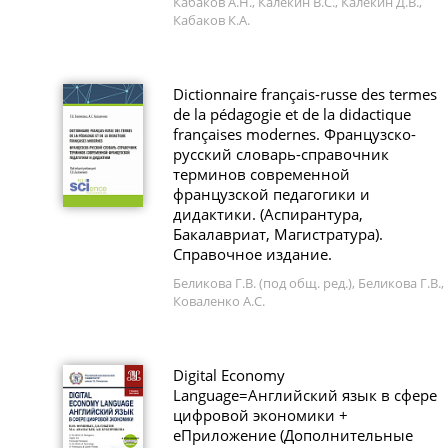
Кабаков А.Н., Калекин В.С., Калекин Д.В.,
Кабаков К.А.
Dictionnaire français-russe des termes
de la pédagogie et de la didactique
françaises modernes. Французско-
русский словарь-справочник
терминов современной
французской педагогики и
дидактики. (Аспирантура,
Бакалавриат, Магистратура).
Справочное издание.
Беликова Г.В. (под общ. ред.), Беликова Г.В.,
Коваленко А.С.
Digital Economy
Language=Английский язык в сфере
цифровой экономики +
еПриложение (Дополнительные