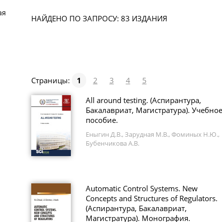
ая
НАЙДЕНО ПО ЗАПРОСУ: 83 ИЗДАНИЯ
Страницы:
1
2
3
4
5
All around testing. (Аспирантура,
Бакалавриат, Магистратура). Учебно
пособие.
Еныгин Д.В., Зарудная М.В., Фоминых Н.Ю.,
Бубенчикова А.В.
Automatic Control Systems. New
Concepts and Structures of Regulators.
(Аспирантура, Бакалавриат,
Магистратура). Монография.