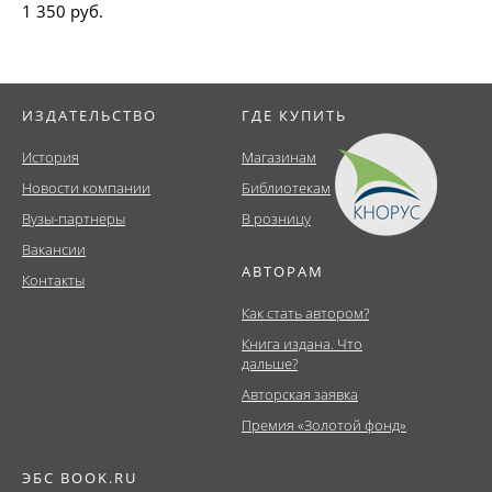
1 350 руб.
ИЗДАТЕЛЬСТВО
ГДЕ КУПИТЬ
История
Магазинам
Новости компании
Библиотекам
Вузы-партнеры
В розницу
Вакансии
АВТОРАМ
Контакты
Как стать автором?
Книга издана. Что
дальше?
Авторская заявка
Премия «Золотой фонд»
ЭБС BOOK.RU