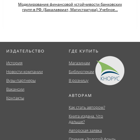
Моделирование финансовой устойчивости банковских
групп в РФ. (Бакалавриат, Магистратура). Учебное...
ИЗДАТЕЛЬСТВО
ГДЕ КУПИТЬ
История
Магазинам
Новости компании
Библиотекам
Вузы-партнеры
В розницу
Вакансии
АВТОРАМ
Контакты
Как стать автором?
Книга издана. Что
дальше?
Авторская заявка
Премия «Золотой фонд»