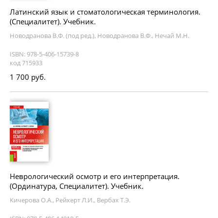
Латинский язык и стоматологическая терминология.
(Специалитет). Учебник.
Новодранова В.Ф. (под ред.), Новодранова В.Ф., Нечай М.Н.
ISBN: 978-5-406-15739-8
код 715933
1 700 руб.
Неврологический осмотр и его интерпретация.
(Ординатура, Специалитет). Учебник.
Кичерова О.А., Рейхерт Л.И., Вербах Т.Э.