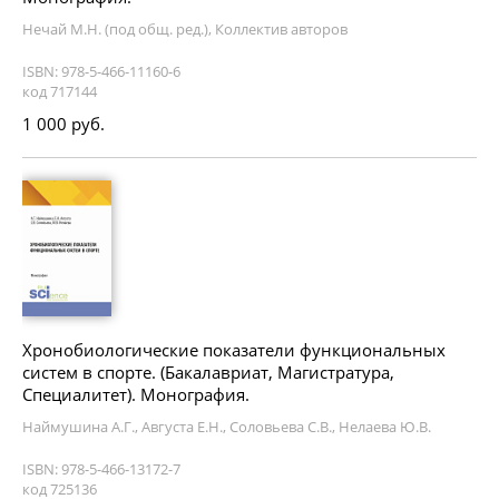
Нечай М.Н. (под общ. ред.), Коллектив авторов
ISBN: 978-5-466-11160-6
код 717144
1 000 руб.
Хронобиологические показатели функциональных
систем в спорте. (Бакалавриат, Магистратура,
Специалитет). Монография.
Наймушина А.Г., Августа Е.Н., Соловьева С.В., Нелаева Ю.В.
ISBN: 978-5-466-13172-7
код 725136