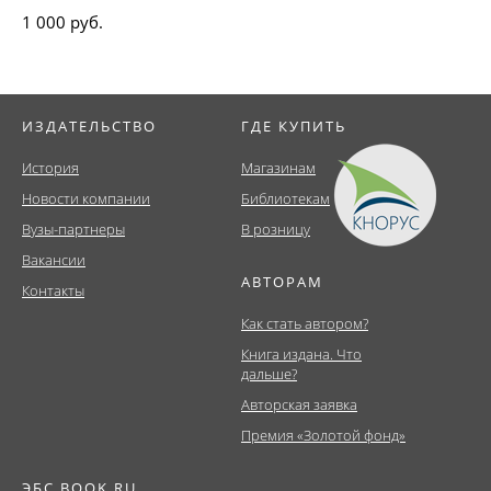
1 000 руб.
ИЗДАТЕЛЬСТВО
ГДЕ КУПИТЬ
История
Магазинам
Новости компании
Библиотекам
Вузы-партнеры
В розницу
Вакансии
АВТОРАМ
Контакты
Как стать автором?
Книга издана. Что
дальше?
Авторская заявка
Премия «Золотой фонд»
ЭБС BOOK.RU