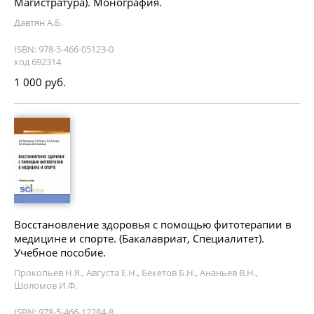
Магистратура). Монография.
Давтян А.Б.
ISBN: 978-5-466-05123-0
код 692314
1 000 руб.
Восстановление здоровья с помощью фитотерапии в
медицине и спорте. (Бакалавриат, Специалитет).
Учебное пособие.
Прокопьев Н.Я., Августа Е.Н., Бекетов Б.Н., Ананьев В.Н.,
Шоломов И.Ф.
ISBN: 978-5-466-12284-8