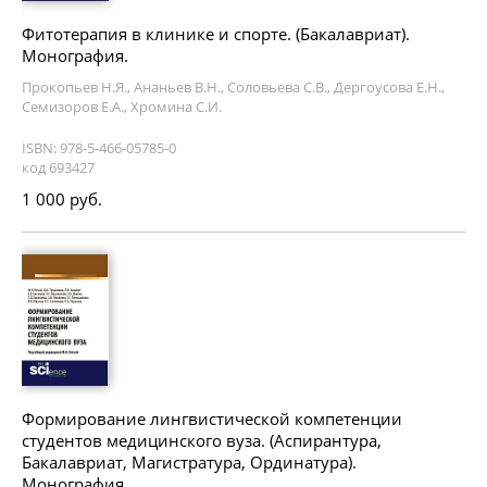
Фитотерапия в клинике и спорте. (Бакалавриат).
Монография.
Прокопьев Н.Я., Ананьев В.Н., Соловьева С.В., Дергоусова Е.Н.,
Семизоров Е.А., Хромина С.И.
ISBN: 978-5-466-05785-0
код 693427
1 000 руб.
Формирование лингвистической компетенции
студентов медицинского вуза. (Аспирантура,
Бакалавриат, Магистратура, Ординатура).
Монография.