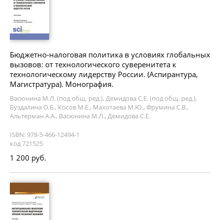
Бюджетно-налоговая политика в условиях глобальных
вызовов: от технологического суверенитета к
технологическому лидерству России. (Аспирантура,
Магистратура). Монография.
Васюнина М.Л. (под общ. ред.), Демидова С.Е. (под общ. ред.),
Буздалина О.Б., Косов М.Е., Махотаева М.Ю., Фрумина С.В.,
Альтерман А.А., Васюнина М.Л., Демидова С.Е.
ISBN: 978-5-466-12494-1
код 721525
1 200 руб.