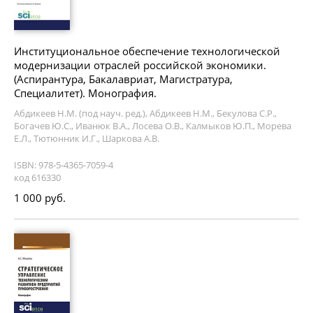
Институциональное обеспечение технологической
модернизации отраслей российской экономики.
(Аспирантура, Бакалавриат, Магистратура,
Специалитет). Монография.
Абдикеев Н.М. (под науч. ред.), Абдикеев Н.М., Бекулова С.Р.,
Богачев Ю.С., Иванюк В.А., Лосева О.В., Калмыков Ю.П., Морева
Е.Л., Тютюнник И.Г., Шаркова А.В.
ISBN: 978-5-4365-7059-4
код 616330
1 000 руб.