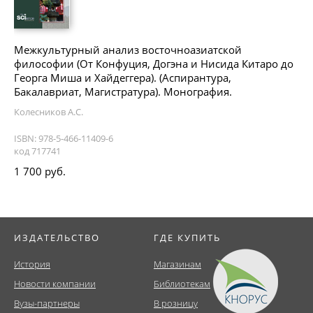
Межкультурный анализ восточноазиатской
философии (От Конфуция, Догэна и Нисида Китаро до
Георга Миша и Хайдеггера). (Аспирантура,
Бакалавриат, Магистратура). Монография.
Колесников А.С.
ISBN: 978-5-466-11409-6
код 717741
1 700 руб.
ИЗДАТЕЛЬСТВО
ГДЕ КУПИТЬ
История
Магазинам
Новости компании
Библиотекам
Вузы-партнеры
В розницу