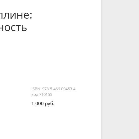
плине:
ность
ISBN: 978-5-466-09453-4
код 710155
1 000 руб.