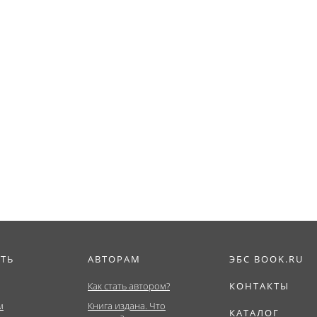
ИТЬ
АВТОРАМ
ЭБС BOOK.RU
Как стать автором?
КОНТАКТЫ
м
Книга издана. Что
КАТАЛОГ