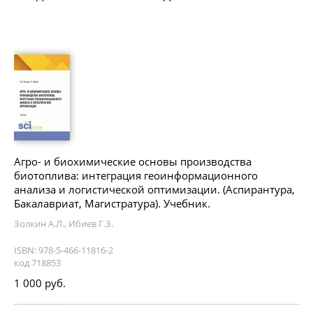
Агро- и биохимические основы производства
биотоплива: интеграция геоинформационного
анализа и логистической оптимизации. (Аспирантура,
Бакалавриат, Магистратура). Учебник.
Золкин А.Л., Ибиев Г.З.
ISBN: 978-5-466-11816-2
код 718853
1 000 руб.