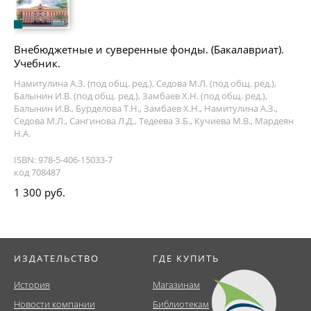
Внебюджетные и суверенные фонды. (Бакалавриат).
Учебник.
Намитулина А.З. (под общ. ред.), Седова М.Л. (под общ. ред.),
Балынин И.В. (под общ. ред.), Замбаев Х.Н. (под общ. ред.),
Балынин И.В., Бурделова Т.Н., Замбаев Х.Н., Намитулина А.З.,
Седова М.Л., Сангинова Л.Д., Тедеева З.Б., Кучиева М.В., Мардеян
Н.А.
ISBN: 978-5-406-15033-7
код 708487
1 300 руб.
ИЗДАТЕЛЬСТВО
ГДЕ КУПИТЬ
История
Магазинам
Новости компании
Библиотекам