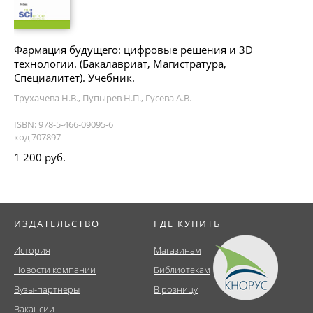
Фармация будущего: цифровые решения и 3D
технологии. (Бакалавриат, Магистратура,
Специалитет). Учебник.
Трухачева Н.В., Пупырев Н.П., Гусева А.В.
ISBN: 978-5-466-09095-6
код 707897
1 200 руб.
ИЗДАТЕЛЬСТВО
ГДЕ КУПИТЬ
История
Магазинам
Новости компании
Библиотекам
Вузы-партнеры
В розницу
Вакансии