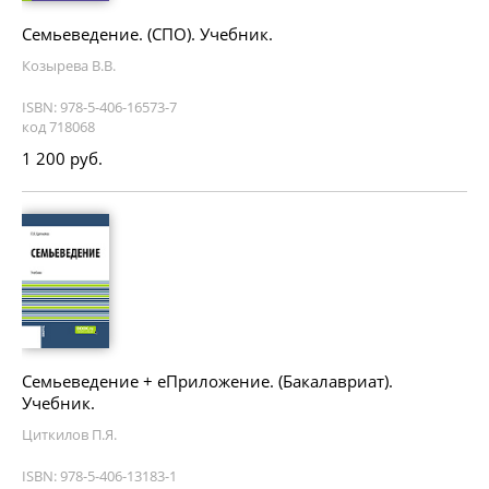
Семьеведение. (СПО). Учебник.
Козырева В.В.
ISBN: 978-5-406-16573-7
код 718068
1 200 руб.
Семьеведение + еПриложение. (Бакалавриат).
Учебник.
Циткилов П.Я.
ISBN: 978-5-406-13183-1