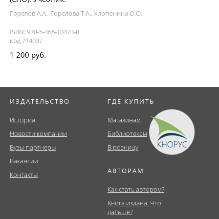
Горелов А.А., Горелова Т.А., Хлопонина О.О.
ISBN: 978-5-466-10473-8
код 714037
1 200 руб.
ИЗДАТЕЛЬСТВО
ГДЕ КУПИТЬ
История
Магазинам
Новости компании
Библиотекам
Вузы-партнеры
В розницу
Вакансии
АВТОРАМ
Контакты
Как стать автором?
Книга издана. Что
дальше?