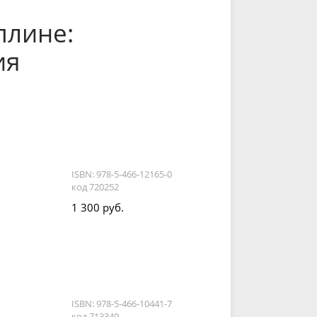
плине:
ия
ISBN: 978-5-466-12165-0
код 720252
1 300 руб.
ISBN: 978-5-466-10441-7
код 713349