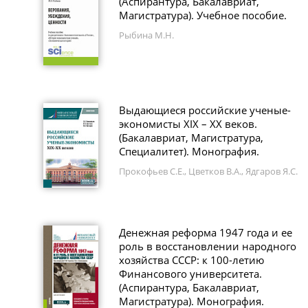
(Аспирантура, Бакалавриат,
Магистратура). Учебное пособие.
Рыбина М.Н.
Выдающиеся российские ученые-
экономисты XIX – XX веков.
(Бакалавриат, Магистратура,
Специалитет). Монография.
Прокофьев С.Е., Цветков В.А., Ядгаров Я.С.
Денежная реформа 1947 года и ее
роль в восстановлении народного
хозяйства СССР: к 100-летию
Финансового университета.
(Аспирантура, Бакалавриат,
Магистратура). Монография.