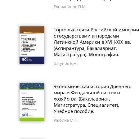
Ельчанинов П.М.
Торговые связи Российской импери
с государствами и народами
Латинской Америки в XVIII-XIX вв.
(Аспирантура, Бакалавриат,
Магистратура). Монография.
Шкунов В.Н.
Экономическая история Древнего
мира и Феодальной системы
хозяйства. (Бакалавриат,
Магистратура, Специалитет).
Учебное пособие.
Рыбина М.Н.