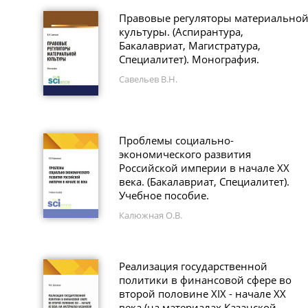
Правовые регуляторы материально
культуры. (Аспирантура,
Бакалавриат, Магистратура,
Специалитет). Монография.
Савельев В.Н.
Проблемы социально-
экономического развития
Российской империи в начале ХХ
века. (Бакалавриат, Специалитет).
Учебное пособие.
Калюжная О.В.
Реализация государственной
политики в финансовой сфере во
второй половине XIX - начале XX
века (на материалах Казанской