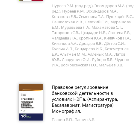
Нуреев Р.М. (под ред.), Эскиндаров М.А. (по
ред.), Нуреев Р.М., Эскиндаров М.А.,
Кованова Е.В., Семенова Т.А., Пушкарёв В.С.,
Пашковская И.В., Невский С.И., Мурашова
Е.М., Муравьева Л.А., Махаматова С.Т.,
Татаринов С.В., Цхададзе Н.В., Лаптева Е.В.,
Чалдаева Л.А., Кропин Ю.А., Килячков Н.А.,
Килячков А.А., Дроздов В.В., Дёгтев С.И.,
Буевич А.П., Бондарева И.Б., Безсмертная
Е.Р., Альтман М.М., Алленых М.А., Латов
Ю.В., Лаврушин О.И., Рубцов Б.Б., Чуднов
И.А., Воскресенская Н.О., Мальцев В.В.
Правовое регулирование
банковской деятельности в
условиях НЭПа. (Аспирантура,
Бакалавриат, Магистратура).
Монография.
Пашин В.П., Пашин А.В.