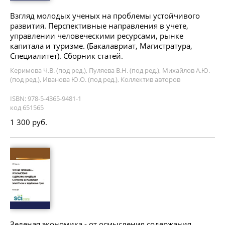
Взгляд молодых ученых на проблемы устойчивого
развития. Перспективные направления в учете,
управлении человеческими ресурсами, рынке
капитала и туризме. (Бакалавриат, Магистратура,
Специалитет). Сборник статей.
Керимова Ч.В. (под ред.), Пуляева В.Н. (под ред.), Михайлов А.Ю.
(под ред.), Иванова Ю.О. (под ред.), Коллектив авторов
ISBN: 978-5-4365-9481-1
код 651565
1 300 руб.
Зеленая экономика - от осмысления содержания