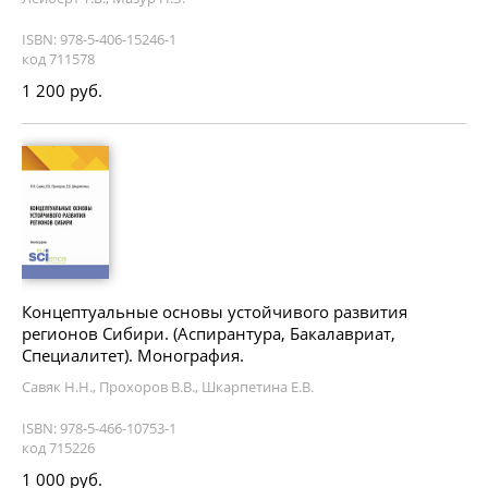
ISBN: 978-5-406-15246-1
код 711578
1 200 руб.
Концептуальные основы устойчивого развития
регионов Сибири. (Аспирантура, Бакалавриат,
Специалитет). Монография.
Савяк Н.Н., Прохоров В.В., Шкарпетина Е.В.
ISBN: 978-5-466-10753-1
код 715226
1 000 руб.