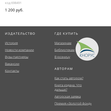
код 698491
1 200 руб.
ИЗДАТЕЛЬСТВО
ГДЕ КУПИТЬ
История
Магазинам
Новости компании
Библиотекам
Вузы-партнеры
В розницу
Вакансии
АВТОРАМ
Контакты
Как стать автором?
Книга издана. Что
дальше?
Авторская заявка
Премия «Золотой фонд»