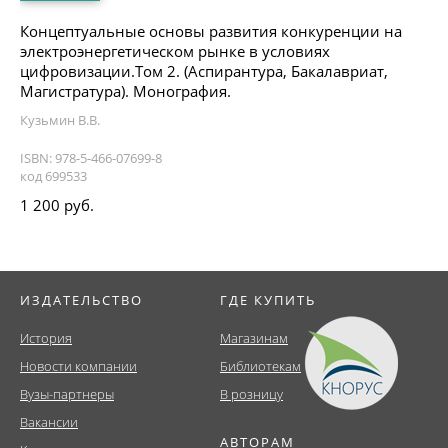
Концептуальные основы развития конкуренции на
электроэнергетическом рынке в условиях
цифровизации.Том 2. (Аспирантура, Бакалавриат,
Магистратура). Монография.
Кузьмин В.В.
ISBN: 978-5-466-07699-8
код 699533
1 200 руб.
ИЗДАТЕЛЬСТВО
ГДЕ КУПИТЬ
История
Магазинам
Новости компании
Библиотекам
Вузы-партнеры
В розницу
Вакансии
АВТОРАМ