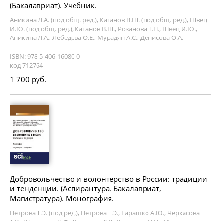
(Бакалавриат). Учебник.
Аникина Л.А. (под общ. ред.), Каганов В.Ш. (под общ. ред.), Швец
И.Ю. (под общ. ред.), Каганов В.Ш., Розанова Т.П., Швец И.Ю.,
Аникина Л.А., Лебедева О.Е., Мурадян А.С., Денисова О.А.
ISBN: 978-5-406-16080-0
код 712764
1 700 руб.
Добровольчество и волонтерство в России: традиции
и тенденции. (Аспирантура, Бакалавриат,
Магистратура). Монография.
Петрова Т.Э. (под ред.), Петрова Т.Э., Гарашко А.Ю., Черкасова