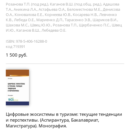
Розанова Т.П. (под ред.), Каганов В.Ш. (под общ. ред.), Адашова
Т.А., Аникина Л.А., Астафьева О.А., Беломестнова М.Е., Денисова
О.А., Коновалова Е.Е., Корнеева Ю.В., Косарева Н.В., Левченко
К.В., Лебеда О.Е., Мариенко Д.П., Тарасенко Э.В., Шариков В.И.,
Шахова М.С., Швец Ю.Ю., Розанова Т.П., Щербаченко П.С., Швец
И.Ю., Каганов В.Ш., Лебедева О.Е.
ISBN: 978-5-406-16288-0
код 719391
1 500 руб.
Цифровые экосистемы в туризме: текущие тенденции
и перспективы. (Аспирантура, Бакалавриат,
Магистратура). Монография.