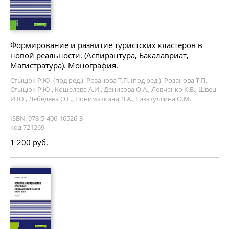
Формирование и развитие туристских кластеров в
новой реальности. (Аспирантура, Бакалавриат,
Магистратура). Монография.
Стыцюк Р.Ю. (под ред.), Розанова Т.П. (под ред.), Розанова Т.П.,
Стыцюк Р.Ю., Кошелева А.И., Денисова О.А., Левченко К.В., Швец
И.Ю., Лебедева О.Е., Пониматкина Л.А., Гизатуллина О.М.
ISBN: 978-5-406-16526-3
код 721269
1 200 руб.