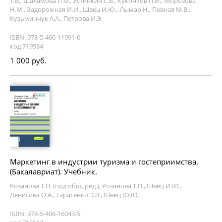
Т.В., Шаламова Л.Ф., Устинкин С.В., Куконков П.И., Морозова
Н.М., Задорожная И.И., Швец И.Ю., Лымар Н., Певная М.В.,
Кузьминчук А.А., Петрова И.Э.
ISBN: 978-5-466-11991-6
код 719534
1 000 руб.
Маркетинг в индустрии туризма и гостеприимства.
(Бакалавриат). Учебник.
Розанова Т.П. (под общ. ред.), Розанова Т.П., Швец И.Ю.,
Денисова О.А., Тарасенко Э.В., Швец Ю.Ю.
ISBN: 978-5-406-16043-5