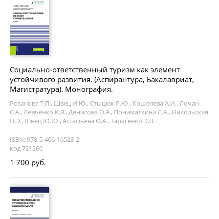
Социально-ответственный туризм как элемент
устойчивого развития. (Аспирантура, Бакалавриат,
Магистратура). Монография.
Розанова Т.П., Швец И.Ю., Стыцюк Р.Ю., Кошелева А.И., Лочан
С.А., Левченко К.В., Денисова О.А., Пониматкина Л.А., Никольская
Н.Э., Швец Ю.Ю., Астафьева О.А., Тарасенко Э.В.
ISBN: 978-5-406-16523-2
код 721266
1 700 руб.