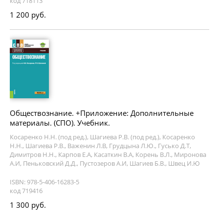
код 718113
1 200 руб.
Обществознание. +Приложение: Дополнительные
материалы. (СПО). Учебник.
Косаренко Н.Н. (под ред.), Шагиева Р.В. (под ред.), Косаренко
Н.Н., Шагиева Р.В., Важенин Л.В, Грудцына Л.Ю., Гусько Д.Т,
Димитров Н.Н., Карпов Е.А, Касаткин В.А, Корень В.Л., Миронова
А.И, Пеньковский Д.Д., Пустозеров А.И, Шагиев Б.В., Швец И.Ю
ISBN: 978-5-406-16283-5
код 719416
1 300 руб.