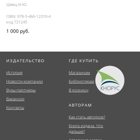
Швец И.Ю.
ISBN: 978-5-466-12310-4
код 721245
1 000 руб.
ИЗДАТЕЛЬСТВО
ГДЕ КУПИТЬ
История
Магазинам
Новости компании
Библиотекам
Вузы-партнеры
В розницу
Вакансии
АВТОРАМ
Контакты
Как стать автором?
Книга издана. Что
дальше?