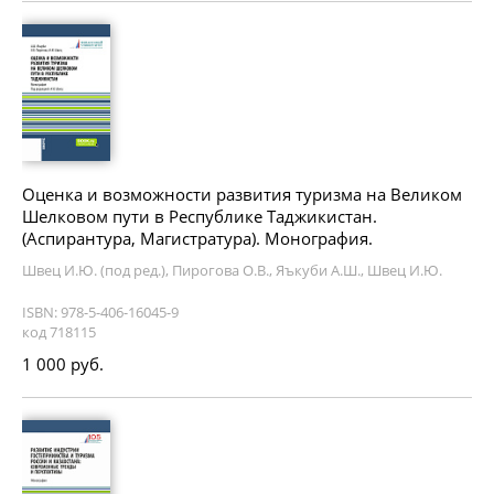
Оценка и возможности развития туризма на Великом
Шелковом пути в Республике Таджикистан.
(Аспирантура, Магистратура). Монография.
Швец И.Ю. (под ред.), Пирогова О.В., Яъкуби А.Ш., Швец И.Ю.
ISBN: 978-5-406-16045-9
код 718115
1 000 руб.