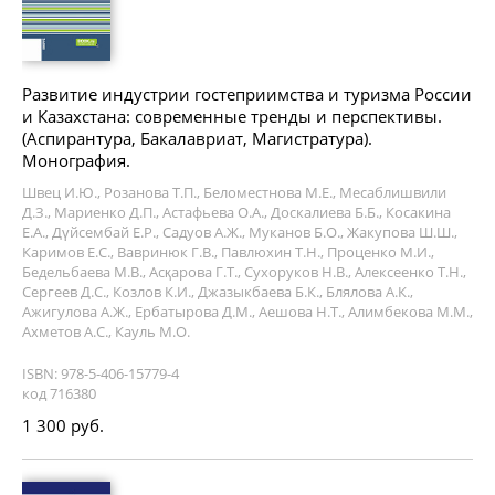
Развитие индустрии гостеприимства и туризма России
и Казахстана: современные тренды и перспективы.
(Аспирантура, Бакалавриат, Магистратура).
Монография.
Швец И.Ю., Розанова Т.П., Беломестнова М.Е., Месаблишвили
Д.З., Мариенко Д.П., Астафьева О.А., Доскалиева Б.Б., Косакина
Е.А., Дүйсембай Е.Р., Садуов А.Ж., Муканов Б.О., Жакупова Ш.Ш.,
Каримов Е.С., Вавринюк Г.В., Павлюхин Т.Н., Проценко М.И.,
Бедельбаева М.В., Асқарова Г.Т., Сухоруков Н.В., Алексеенко Т.Н.,
Сергеев Д.С., Козлов К.И., Джазыкбаева Б.К., Блялова А.К.,
Ажигулова А.Ж., Ербатырова Д.М., Аешова Н.Т., Алимбекова М.М.,
Ахметов А.С., Кауль М.О.
ISBN: 978-5-406-15779-4
код 716380
1 300 руб.