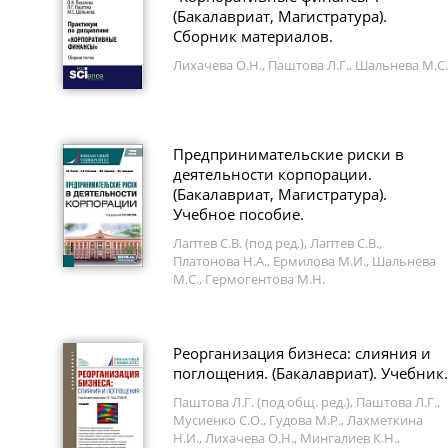
(Бакалавриат, Магистратура).
Сборник материалов.
Лихачева О.Н., Паштова Л.Г., Шальнева М.С.
Предпринимательские риски в
деятельности корпорации.
(Бакалавриат, Магистратура).
Учебное пособие.
Лаптев С.В. (под ред.), Лаптев С.В.,
Платонова Н.А., Ермилова М.И., Шальнева
М.С., Гермогентова М.Н.
Реорганизация бизнеса: слияния и
поглощения. (Бакалавриат). Учебник.
Паштова Л.Г. (под общ. ред.), Паштова Л.Г.,
Мусиенко С.О., Гудова М.Р., Лахметкина
Н.И., Лихачева О.Н., Мингалиев К.Н.,