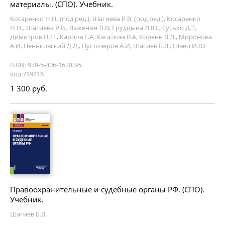
материалы. (СПО). Учебник.
Косаренко Н.Н. (под ред.), Шагиева Р.В. (под ред.), Косаренко
Н.Н., Шагиева Р.В., Важенин Л.В, Грудцына Л.Ю., Гусько Д.Т,
Димитров Н.Н., Карпов Е.А, Касаткин В.А, Корень В.Л., Миронова
А.И, Пеньковский Д.Д., Пустозеров А.И, Шагиев Б.В., Швец И.Ю
ISBN: 978-5-406-16283-5
код 719416
1 300 руб.
Правоохранительные и судебные органы РФ. (СПО).
Учебник.
Шагиев Б.В.