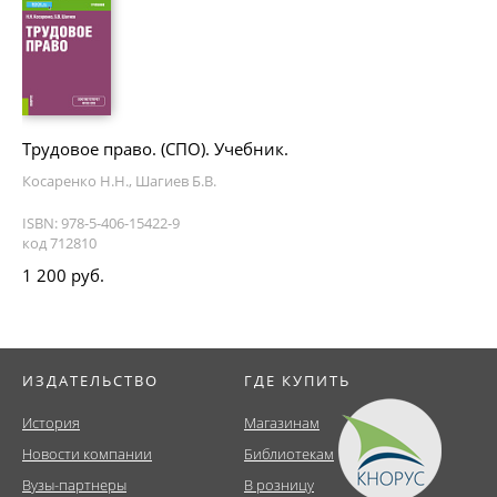
Трудовое право. (СПО). Учебник.
Косаренко Н.Н., Шагиев Б.В.
ISBN: 978-5-406-15422-9
код 712810
1 200 руб.
ИЗДАТЕЛЬСТВО
ГДЕ КУПИТЬ
История
Магазинам
Новости компании
Библиотекам
Вузы-партнеры
В розницу