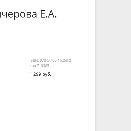
черова Е.А.
ISBN: 978-5-406-16268-2
код 719385
1 299 руб.