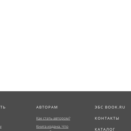
ИТЬ
АВТОРАМ
ЭБС BOOK.RU
Как стать автором?
КОНТАКТЫ
м
Книга издана. Что
КАТАЛОГ