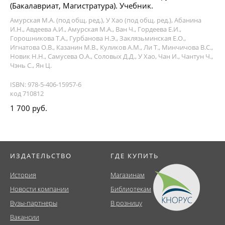
(Бакалавриат, Магистратура). Учебник.
Амурская М.А. (под общ. ред.), У Хао (под общ. ред.), Абанина
И.Н., Авдеева А.И., Амурская М.А., Ван Ч., Гордеева Е.И.,
Горошникова Т.А., Гурбанова Н.Э., Заклязьминская Е.О.,
Игнатова О.В., Казанин М.В., Куликов А.М., Ли Т., Минчичова В.С.,
Новик Н.Н., Самусева О.А., Соловых Д.Д., У Хао, Чан И., Чантун Ч.,
Чэнь С., Ян Ц.
ISBN: 978-5-406-15957-6
код 710812
1 700 руб.
ИЗДАТЕЛЬСТВО
ГДЕ КУПИТЬ
История
Магазинам
Новости компании
Библиотекам
Вузы-партнеры
В розницу
Вакансии