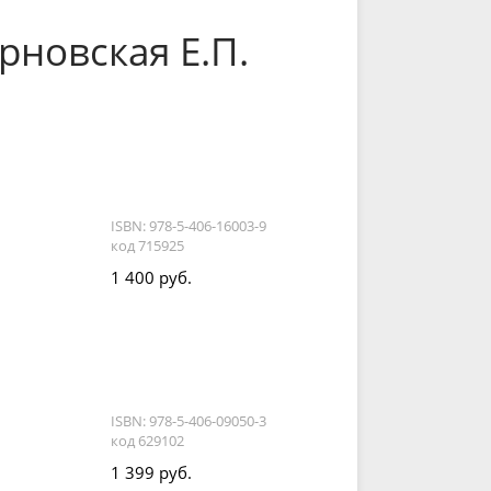
рновская Е.П.
ISBN: 978-5-406-16003-9
код 715925
1 400 руб.
ISBN: 978-5-406-09050-3
код 629102
1 399 руб.