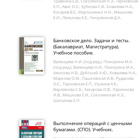
Травкина Е.В., Соколинская Н.Э., Терновская
Е.П., Авис О.У., Зубкова С.В., Ковалева Н.А.,
Косарев В.Е., Мартыненко Н.Н., Мешкова
Е.И., Лялькова Е.Е., Чичуленков Д.А.
Банковское дело. Задачи и тесты.
(Бакалавриат, Магистратура).
Учебное пособие.
Валенцева Н.И. (под ред.), Поморина М.А.
(под ред.), Валенцева Н.И., Поморина М.А.,
Амосова И.В., Дубошей А.Ю., Ковалева Н.А.,
Маркова О.М., Пашковская И.В., Рудакова
О.С., Терновская Е.П., Ушанов А.Е.,
Варламова С.Б., Захарова О.В., Ларионова
И.В., Мешкова Е.И., Соколинская Н.Э.,
Шаталова Е.П.
Выполнение операций с ценными
бумагами. (СПО). Учебник.