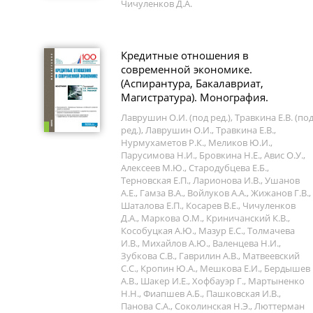
Чичуленков Д.А.
Кредитные отношения в
современной экономике.
(Аспирантура, Бакалавриат,
Магистратура). Монография.
Лаврушин О.И. (под ред.), Травкина Е.В. (по
ред.), Лаврушин О.И., Травкина Е.В.,
Нурмухаметов Р.К., Меликов Ю.И.,
Парусимова Н.И., Бровкина Н.Е., Авис О.У.,
Алексеев М.Ю., Стародубцева Е.Б.,
Терновская Е.П., Ларионова И.В., Ушанов
А.Е., Гамза В.А., Войлуков А.А., Жижанов Г.В.,
Шаталова Е.П., Косарев В.Е., Чичуленков
Д.А., Маркова О.М., Криничанский К.В.,
Кособуцкая А.Ю., Мазур Е.С., Толмачева
И.В., Михайлов А.Ю., Валенцева Н.И.,
Зубкова С.В., Гаврилин А.В., Матвеевский
С.С., Кропин Ю.А., Мешкова Е.И., Бердышев
А.В., Шакер И.Е., Хофбауэр Г., Мартыненко
Н.Н., Фиапшев А.Б., Пашковская И.В.,
Панова С.А., Соколинская Н.Э., Люттерман