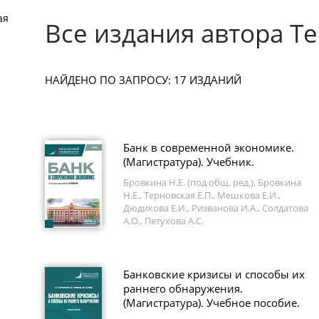
ая
Все издания автора Те
НАЙДЕНО ПО ЗАПРОСУ: 17 ИЗДАНИЙ
Банк в современной экономике.
(Магистратура). Учебник.
Бровкина Н.Е. (под общ. ред.), Бровкина
Н.Е., Терновская Е.П., Мешкова Е.И.,
Дюдикова Е.И., Ризванова И.А., Солдатова
А.О., Петухова А.С.
Банковские кризисы и способы их
раннего обнаружения.
(Магистратура). Учебное пособие.