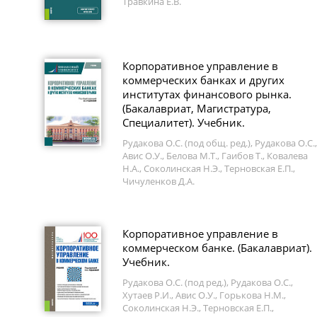
Травкина Е.В.
Корпоративное управление в
коммерческих банках и других
институтах финансового рынка.
(Бакалавриат, Магистратура,
Специалитет). Учебник.
Рудакова О.С. (под общ. ред.), Рудакова О.С.,
Авис О.У., Белова М.Т., Гаибов Т., Ковалева
Н.А., Соколинская Н.Э., Терновская Е.П.,
Чичуленков Д.А.
Корпоративное управление в
коммерческом банке. (Бакалавриат).
Учебник.
Рудакова О.С. (под ред.), Рудакова О.С.,
Хутаев Р.И., Авис О.У., Горькова Н.М.,
Соколинская Н.Э., Терновская Е.П.,