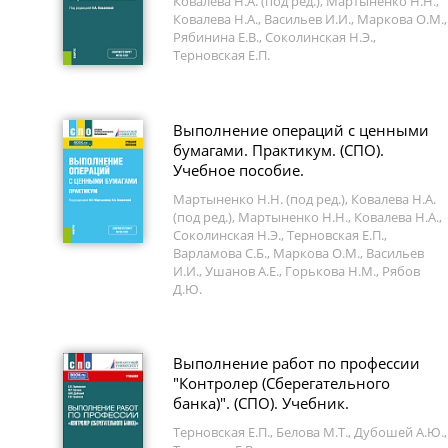
Ковалева Н.А. (под ред.), Мартыненко Н.Н.,
Ковалева Н.А., Васильев И.И., Маркова О.М.,
Рябинина Е.В., Соколинская Н.Э.,
Терновская Е.П.
Выполнение операций с ценными
бумагами. Практикум. (СПО).
Учебное пособие.
Мартыненко Н.Н. (под ред.), Ковалева Н.А.
(под ред.), Мартыненко Н.Н., Ковалева Н.А.,
Соколинская Н.Э., Терновская Е.П.,
Варламова С.Б., Маркова О.М., Васильев
И.И., Ушанов А.Е., Горькова Н.М., Рябов
Д.Ю.
Выполнение работ по профессии
"Контролер (Сберегательного
банка)". (СПО). Учебник.
Терновская Е.П., Белова М.Т., Дубошей А.Ю.,