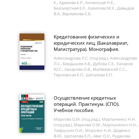
К., Адамова К.Р., Анненская Н.Е.,
Безсмертная Е.Р., Халилова М.Х., Давыдов
В.А., Варламова С.Б.
Кредитование физических и
юридических лиц. (Бакалавриат,
Магистратура). Монография.
Александрова Л.С. (под ред.), Александрова
Л.С., Бердышев А.В., Дубова С.Е., Захаров
Ю.С., Захарова О.В., Матвеевский С.С.,
Терновская Е.П., Шаталова Е.П.
Осуществление кредитных
операций. Практикум. (СПО).
Учебное пособие.
Маркова О.М. (под ред.), Мартыненко Н.Н.
(под ред.), Маркова О.М., Мартыненко Н.Н.,
Лаврушин О.И., Морозко Н.И., Диденко
В.Ю., Шаталова Е.П., Авис О.У., Рудакова