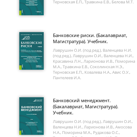
Терновская Е.П., Травкина Е.В., Белова М.Т.
Банковские риски. (Бакалавриат,
Магистратура). Учебник.
Лаврушин О.И. (под ред.), Валенцева Н.И.
(под ред.), Лаврушин О.И., Валенцева Н.И.,
Красавина Л.Н., Ларионова И.В., Поморина
М.А., Травкина Е.В., Соколинская Н.Э.,
Терновская Е.П., Ковалева Н.А., Авис О.У.,
Пантелеев И.А.
Банковский менеджмент.
(Бакалавриат, Магистратура).
Учебник.
Лаврушин О.И. (под ред.), Лаврушин О.И.,
Валенцева Н.И., Ларионова И.В., Амосова
Н.А., Поморина М.А., Рудакова О.С.,