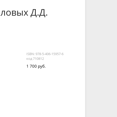
ловых Д.Д.
ISBN: 978-5-406-15957-6
код 710812
1 700 руб.