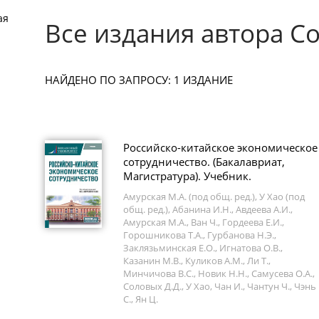
ая
Все издания автора Со
НАЙДЕНО ПО ЗАПРОСУ: 1 ИЗДАНИЕ
Российско-китайское экономическое
сотрудничество. (Бакалавриат,
Магистратура). Учебник.
Амурская М.А. (под общ. ред.), У Хао (под
общ. ред.), Абанина И.Н., Авдеева А.И.,
Амурская М.А., Ван Ч., Гордеева Е.И.,
Горошникова Т.А., Гурбанова Н.Э.,
Заклязьминская Е.О., Игнатова О.В.,
Казанин М.В., Куликов А.М., Ли Т.,
Минчичова В.С., Новик Н.Н., Самусева О.А.,
Соловых Д.Д., У Хао, Чан И., Чантун Ч., Чэнь
С., Ян Ц.