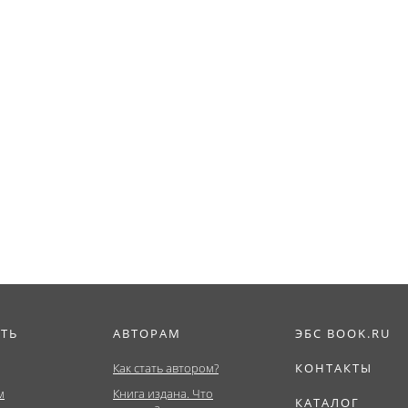
ИТЬ
АВТОРАМ
ЭБС BOOK.RU
Как стать автором?
КОНТАКТЫ
м
Книга издана. Что
КАТАЛОГ