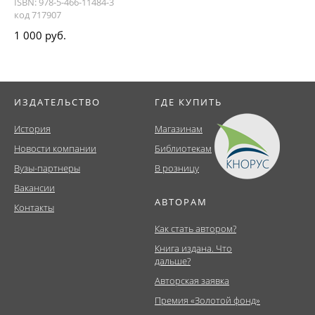
ISBN: 978-5-466-11484-3
код 717907
1 000 руб.
ИЗДАТЕЛЬСТВО
ГДЕ КУПИТЬ
История
Магазинам
Новости компании
Библиотекам
Вузы-партнеры
В розницу
Вакансии
АВТОРАМ
Контакты
Как стать автором?
Книга издана. Что
дальше?
Авторская заявка
Премия «Золотой фонд»