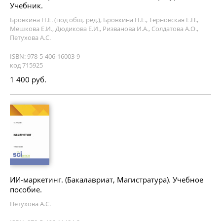
Учебник.
Бровкина Н.Е. (под общ. ред.), Бровкина Н.Е., Терновская Е.П.,
Мешкова Е.И., Дюдикова Е.И., Ризванова И.А., Солдатова А.О.,
Петухова А.С.
ISBN: 978-5-406-16003-9
код 715925
1 400 руб.
ИИ-маркетинг. (Бакалавриат, Магистратура). Учебное
пособие.
Петухова А.С.