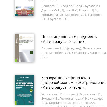
Паштова Л.Г. (под общ. ред.), Булава И.В.,
Думова Ю.В., Думов В.К., Егорова Д.А.,
Корнилова Е.В., Малофеев С.Н., Паштова
Л.Г., Хрустова Л.Е.
Инвестиционный менеджмент.
(Магистратура). Учебник.
Лахметкина Н.И. (под ред.), Лахметкина
Н.И., Малофеев С.Н., Седаш Т.Н., Капранова
Л.Д.
Корпоративные финансы в
цифровой экономике+еПриложение
(Магистратура). Учебник.
Хотинская Г.И. (под ред.), Хотинская Г.И.,
Булава И.В., Гермогентова М.Н., Киселева
Т.Ю., Корнилова Е.В., Ларионова А.А.,