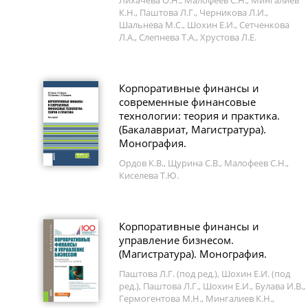
Лихачева О.Н., Малофеев С.Н., Мингалиев
К.Н., Паштова Л.Г., Черникова Л.И.,
Шальнева М.С., Шохин Е.И., Сетченкова
Л.А., Слепнева Т.А., Хрустова Л.Е.
Корпоративные финансы и
современные финансовые
технологии: теория и практика.
(Бакалавриат, Магистратура).
Монография.
Ордов К.В., Щурина С.В., Малофеев С.Н.,
Киселева Т.Ю.
Корпоративные финансы и
управление бизнесом.
(Магистратура). Монография.
Паштова Л.Г. (под ред.), Шохин Е.И. (под
ред.), Паштова Л.Г., Шохин Е.И., Булава И.В.,
Гермогентова М.Н., Мингалиев К.Н.,