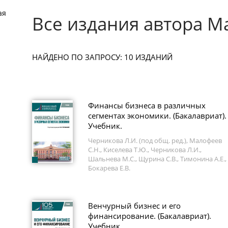
ая
Все издания автора М
НАЙДЕНО ПО ЗАПРОСУ: 10 ИЗДАНИЙ
Финансы бизнеса в различных
сегментах экономики. (Бакалавриат).
Учебник.
Черникова Л.И. (под общ. ред.), Малофеев
С.Н., Киселева Т.Ю., Черникова Л.И.,
Шальнева М.С., Щурина С.В., Тимонина А.Е.,
Бокарева Е.В.
Венчурный бизнес и его
финансирование. (Бакалавриат).
Учебник.