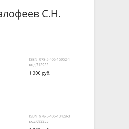
алофеев С.Н.
ISBN: 978-5-406-15952-1
код 712922
1 300 руб.
ISBN: 978-5-406-13428-3
код 693355