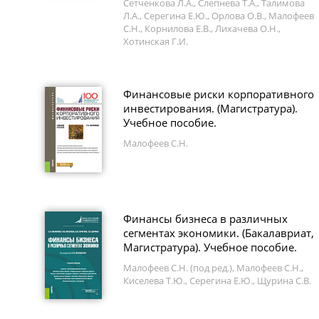
Сетченкова Л.А., Слепнева Т.А., Талимова
Л.А., Серегина Е.Ю., Орлова О.В., Малофеев
С.Н., Корнилова Е.В., Лихачева О.Н.,
Хотинская Г.И.
Финансовые риски корпоративного
инвестирования. (Магистратура).
Учебное пособие.
Малофеев С.Н.
Финансы бизнеса в различных
сегментах экономики. (Бакалавриат,
Магистратура). Учебное пособие.
Малофеев С.Н. (под ред.), Малофеев С.Н.,
Киселева Т.Ю., Серегина Е.Ю., Щурина С.В.