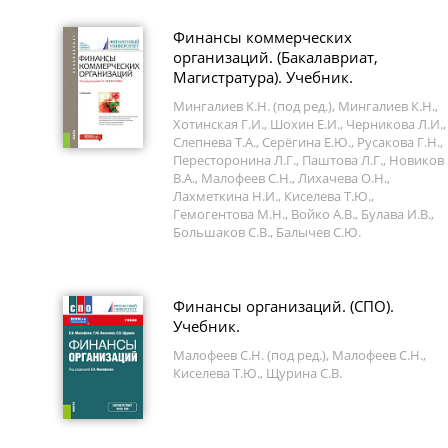
Финансы коммерческих
организаций. (Бакалавриат,
Магистратура). Учебник.
Мингалиев К.Н. (под ред.), Мингалиев К.Н.,
Хотинская Г.И., Шохин Е.И., Черникова Л.И.,
Слепнева Т.А., Серёгина Е.Ю., Русакова Г.Н.,
Пересторонина Л.Г., Паштова Л.Г., Новиков
В.А., Малофеев С.Н., Лихачева О.Н.,
Лахметкина Н.И., Киселева Т.Ю.,
Гемогентова М.Н., Войко А.В., Булава И.В.,
Большаков С.В., Балычев С.Ю.
Финансы организаций. (СПО).
Учебник.
Малофеев С.Н. (под ред.), Малофеев С.Н.,
Киселева Т.Ю., Щурина С.В.