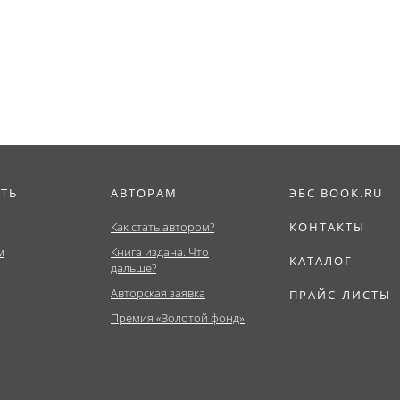
ИТЬ
АВТОРАМ
ЭБС BOOK.RU
Как стать автором?
КОНТАКТЫ
м
Книга издана. Что
КАТАЛОГ
дальше?
Авторская заявка
ПРАЙС-ЛИСТЫ
Премия «Золотой фонд»