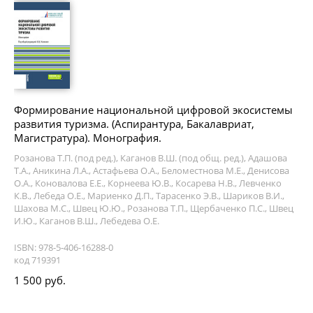
Формирование национальной цифровой экосистемы
развития туризма. (Аспирантура, Бакалавриат,
Магистратура). Монография.
Розанова Т.П. (под ред.), Каганов В.Ш. (под общ. ред.), Адашова
Т.А., Аникина Л.А., Астафьева О.А., Беломестнова М.Е., Денисова
О.А., Коновалова Е.Е., Корнеева Ю.В., Косарева Н.В., Левченко
К.В., Лебеда О.Е., Мариенко Д.П., Тарасенко Э.В., Шариков В.И.,
Шахова М.С., Швец Ю.Ю., Розанова Т.П., Щербаченко П.С., Швец
И.Ю., Каганов В.Ш., Лебедева О.Е.
ISBN: 978-5-406-16288-0
код 719391
1 500 руб.