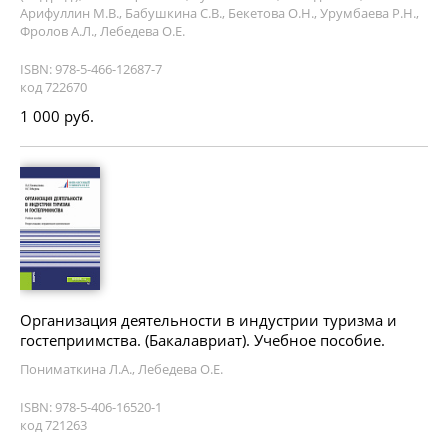
Арифуллин М.В., Бабушкина С.В., Бекетова О.Н., Урумбаева Р.Н.,
Фролов А.Л., Лебедева О.Е.
ISBN: 978-5-466-12687-7
код 722670
1 000 руб.
Организация деятельности в индустрии туризма и
гостеприимства. (Бакалавриат). Учебное пособие.
Пониматкина Л.А., Лебедева О.Е.
ISBN: 978-5-406-16520-1
код 721263