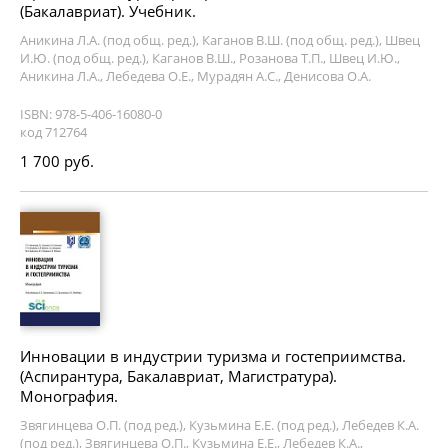
(Бакалавриат). Учебник.
Аникина Л.А. (под общ. ред.), Каганов В.Ш. (под общ. ред.), Швец
И.Ю. (под общ. ред.), Каганов В.Ш., Розанова Т.П., Швец И.Ю.,
Аникина Л.А., Лебедева О.Е., Мурадян А.С., Денисова О.А.
ISBN: 978-5-406-16080-0
код 712764
1 700 руб.
Инновации в индустрии туризма и гостеприимства.
(Аспирантура, Бакалавриат, Магистратура).
Монография.
Звягинцева О.П. (под ред.), Кузьмина Е.Е. (под ред.), Лебедев К.А.
(под ред.), Звягинцева О.П., Кузьмина Е.Е., Лебедев К.А.,