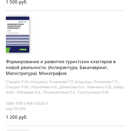
1 500 руб.
Формирование и развитие туристских кластеров в
новой реальности. (Аспирантура, Бакалавриат,
Магистратура). Монография.
Стыцюк Р.Ю. (под ред.), Розанова Т.П. (под ред.), Розанова Т.П.,
Стыцюк Р.Ю., Кошелева А.И., Денисова О.А., Левченко К.В., Швец
И.Ю., Лебедева О.Е., Пониматкина Л.А., Гизатуллина О.М.
ISBN: 978-5-406-16526-3
код 721269
1 200 руб.