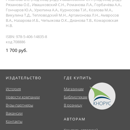
Рязанова О.Е., Ивашковский С.Н., Романова Л.А., Горбачёва А.А.,
Гончаров Ю.А., Урюпина А.А., Курносова Т.И., Козлова М.А.,
Викулина Т.Д., Тепловодский М.Н., Артамонова Л.Н., Амвросов
В.А., Назарова И.Б., Чепыжова О.К., Дианова Т.В., Комаровская
Н.В.
ISBN: 978-5-406-14835-8
код 708886
1 700 руб.
ИЗДАТЕЛЬСТВО
ГДЕ КУПИТЬ
История
Магазинам
Новости компании
Библиотекам
Вузы-партнеры
В розницу
Вакансии
АВТОРАМ
Контакты