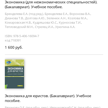
Экономика (для неэкономических специальностей).
(Бакалавриат). Учебное пособие.
Бренделева Е.А. (под ред.), Бренделева Е.А., Воронова В.А.,
Дианова Т.В., Долгова А.Ю., Зеленюк А.Н., Козлова М.А.,
Комаровская Н.В., Кудряшова Ю.С., Курносова Т.И.,
Тепловодский М.Н., Стрелец И.А., Урюпина А.А.
ISBN: 978-5-406-16094-7
код 718391
1 600 руб.
Экономика для юристов. (Бакалавриат). Учебное
пособие.
Рязанова О.Е. (под общ. ред.), Ивашковский С.Н. (под общ. ред.),