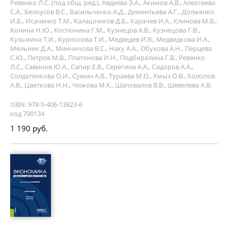
Ревенко Л.С. (под общ. ред.), Авдеева Э.А., Акимов А.В., Алексеева
С.А., Белоусов В.С., Васильченко А.Д., Дементьева А.Г., Долженко
И.Б., Исаченко Т.М., Калашников Д.Б., Карачев И.А., Клинова М.В.,
Конина Н.Ю., Костюнина Г.М., Кузнецов А.В., Кузнецова Г.В.,
Кузьмина Т.И., Курносова Т.И., Медведев И.В., Медведкова И.А.,
Мельник Д.А., Минчичова В.С., Наку А.А., Обухова А.Н., Перцева
С.Ю., Петров М.В., Платонова И.Н., Подбиралина Г.В., Ревенко
Л.С., Савинов Ю.А., Сапир Е.В., Серегина А.А., Сидоров А.А.,
Солдатенкова О.И., Сумин А.В., Тураева М.О., Хмыз О.В., Холопов
А.В., Цветкова Н.Н., Чижова М.К., Шаповалов В.В., Шевелева А.В.
ISBN: 978-5-406-13823-6
код 700134
1 190 руб.