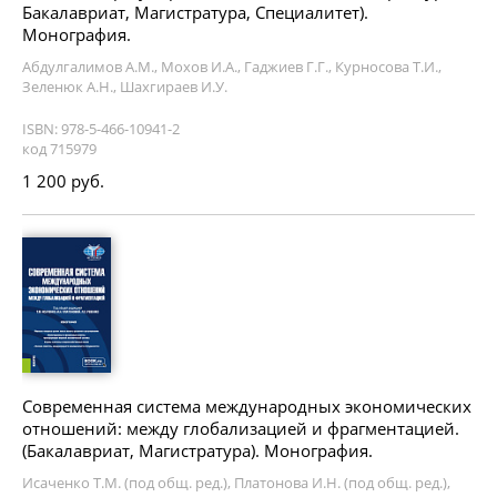
Бакалавриат, Магистратура, Специалитет).
Монография.
Абдулгалимов А.М., Мохов И.А., Гаджиев Г.Г., Курносова Т.И.,
Зеленюк А.Н., Шахгираев И.У.
ISBN: 978-5-466-10941-2
код 715979
1 200 руб.
Современная система международных экономических
отношений: между глобализацией и фрагментацией.
(Бакалавриат, Магистратура). Монография.
Исаченко Т.М. (под общ. ред.), Платонова И.Н. (под общ. ред.),