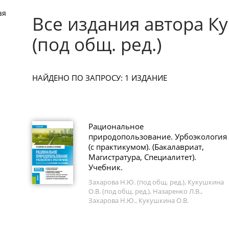
ая
Все издания автора К
(под общ. ред.)
НАЙДЕНО ПО ЗАПРОСУ: 1 ИЗДАНИЕ
Рациональное
природопользование. Урбоэкология
(с практикумом). (Бакалавриат,
Магистратура, Специалитет).
Учебник.
Захарова Н.Ю. (под общ. ред.), Кукушкина
О.В. (под общ. ред.), Назаренко Л.В.,
Захарова Н.Ю., Кукушкина О.В.