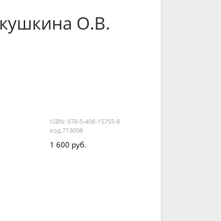
укушкина О.В.
ISBN: 978-5-406-15755-8
код 713098
1 600 руб.