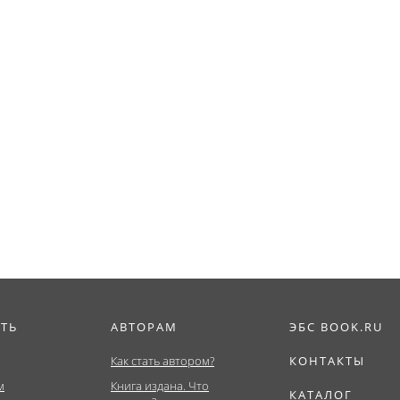
ИТЬ
АВТОРАМ
ЭБС BOOK.RU
Как стать автором?
КОНТАКТЫ
м
Книга издана. Что
КАТАЛОГ