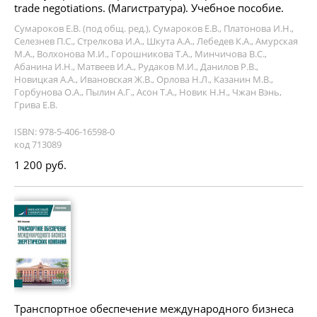
trade negotiations. (Магистратура). Учебное пособие.
Сумароков Е.В. (под общ. ред.), Сумароков Е.В., Платонова И.Н.,
Селезнев П.С., Стрелкова И.А., Шкута А.А., Лебедев К.А., Амурская
М.А., Волхонова М.И., Горошникова Т.А., Минчичова В.С.,
Абанина И.Н., Матвеев И.А., Рудаков М.И., Данилов Р.В.,
Новицкая А.А., Ивановская Ж.В., Орлова Н.Л., Казанин М.В.,
Горбунова О.А., Пылин А.Г., Асон Т.А., Новик Н.Н., Чжан Вэнь,
Грива Е.В.
ISBN: 978-5-406-16598-0
код 713089
1 200 руб.
Транспортное обеспечение международного бизнеса