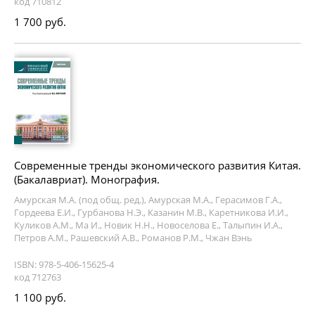
код 710812
1 700 руб.
Современные тренды экономического развития Китая.
(Бакалавриат). Монография.
Амурская М.А. (под общ. ред.), Амурская М.А., Герасимов Г.А.,
Гордеева Е.И., Гурбанова Н.Э., Казанин М.В., Каретникова И.И.,
Куликов А.М., Ма И., Новик Н.Н., Новоселова Е., Талыпин И.А.,
Петров А.М., Рашевский А.В., Романов Р.М., Чжан Вэнь
ISBN: 978-5-406-15625-4
код 712763
1 100 руб.