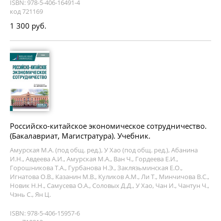
ISBN: 978-5-406-16491-4
код 721169
1 300 руб.
Российско-китайское экономическое сотрудничество.
(Бакалавриат, Магистратура). Учебник.
Амурская М.А. (под общ. ред.), У Хао (под общ. ред.), Абанина
И.Н., Авдеева А.И., Амурская М.А., Ван Ч., Гордеева Е.И.,
Горошникова Т.А., Гурбанова Н.Э., Заклязьминская Е.О.,
Игнатова О.В., Казанин М.В., Куликов А.М., Ли Т., Минчичова В.С.,
Новик Н.Н., Самусева О.А., Соловых Д.Д., У Хао, Чан И., Чантун Ч.,
Чэнь С., Ян Ц.
ISBN: 978-5-406-15957-6