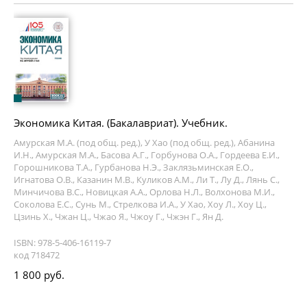
Экономика Китая. (Бакалавриат). Учебник.
Амурская М.А. (под общ. ред.), У Хао (под общ. ред.), Абанина
И.Н., Амурская М.А., Басова А.Г., Горбунова О.А., Гордеева Е.И.,
Горошникова Т.А., Гурбанова Н.Э., Заклязьминская Е.О.,
Игнатова О.В., Казанин М.В., Куликов А.М., Ли Т., Лу Д., Лянь С.,
Минчичова В.С., Новицкая А.А., Орлова Н.Л., Волхонова М.И.,
Соколова Е.С., Сунь М., Стрелкова И.А., У Хао, Хоу Л., Хоу Ц.,
Цзинь Х., Чжан Ц., Чжао Я., Чжоу Г., Чжэн Г., Ян Д.
ISBN: 978-5-406-16119-7
код 718472
1 800 руб.