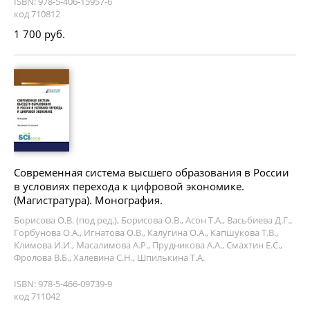
ISBN: 978-5-406-15957-6
код 710812
1 700 руб.
Современная система высшего образования в России
в условиях перехода к цифровой экономике.
(Магистратура). Монография.
Борисова О.В. (под ред.), Борисова О.В., Асон Т.А., Васьбиева Д.Г.,
Горбунова О.А., Игнатова О.В., Калугина О.А., Капшукова Т.В.,
Климова И.И., Масалимова А.Р., Прудникова А.А., Смахтин Е.С.,
Фролова В.Б., Халевина С.Н., Шпилькина Т.А.
ISBN: 978-5-466-09739-9
код 711042