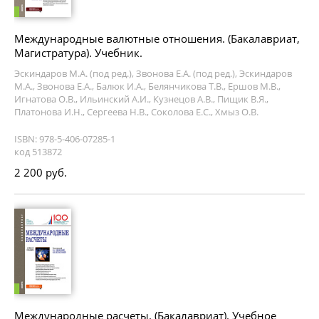
Международные валютные отношения. (Бакалавриат,
Магистратура). Учебник.
Эскиндаров М.А. (под ред.), Звонова Е.А. (под ред.), Эскиндаров
М.А., Звонова Е.А., Балюк И.А., Белянчикова Т.В., Ершов М.В.,
Игнатова О.В., Ильинский А.И., Кузнецов А.В., Пищик В.Я.,
Платонова И.Н., Сергеева Н.В., Соколова Е.С., Хмыз О.В.
ISBN: 978-5-406-07285-1
код 513872
2 200 руб.
Международные расчеты. (Бакалавриат). Учебное