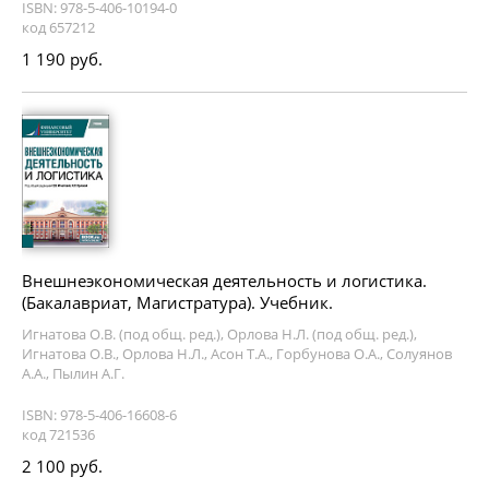
ISBN: 978-5-406-10194-0
код 657212
1 190 руб.
Внешнеэкономическая деятельность и логистика.
(Бакалавриат, Магистратура). Учебник.
Игнатова О.В. (под общ. ред.), Орлова Н.Л. (под общ. ред.),
Игнатова О.В., Орлова Н.Л., Асон Т.А., Горбунова О.А., Солуянов
А.А., Пылин А.Г.
ISBN: 978-5-406-16608-6
код 721536
2 100 руб.