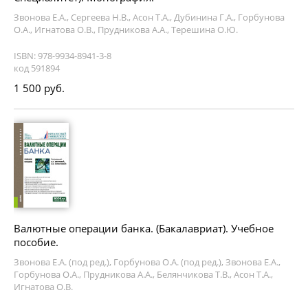
Звонова Е.А., Сергеева Н.В., Асон Т.А., Дубинина Г.А., Горбунова
О.А., Игнатова О.В., Прудникова А.А., Терешина О.Ю.
ISBN: 978-9934-8941-3-8
код 591894
1 500 руб.
Валютные операции банка. (Бакалавриат). Учебное
пособие.
Звонова Е.А. (под ред.), Горбунова О.А. (под ред.), Звонова Е.А.,
Горбунова О.А., Прудникова А.А., Белянчикова Т.В., Асон Т.А.,
Игнатова О.В.