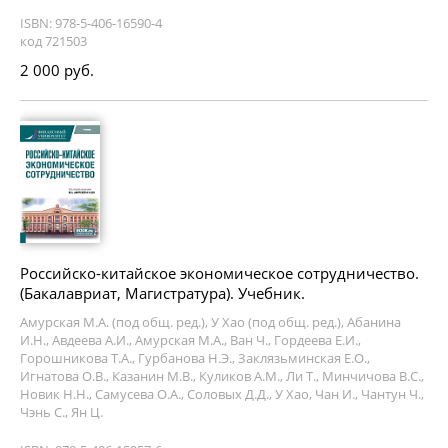
ISBN: 978-5-406-16590-4
код 721503
2 000 руб.
Российско-китайское экономическое сотрудничество.
(Бакалавриат, Магистратура). Учебник.
Амурская М.А. (под общ. ред.), У Хао (под общ. ред.), Абанина
И.Н., Авдеева А.И., Амурская М.А., Ван Ч., Гордеева Е.И.,
Горошникова Т.А., Гурбанова Н.Э., Заклязьминская Е.О.,
Игнатова О.В., Казанин М.В., Куликов А.М., Ли Т., Минчичова В.С.,
Новик Н.Н., Самусева О.А., Соловых Д.Д., У Хао, Чан И., Чантун Ч.,
Чэнь С., Ян Ц.