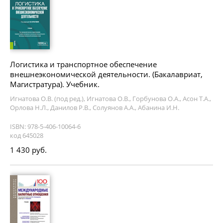
Логистика и транспортное обеспечение
внешнеэкономической деятельности. (Бакалавриат,
Магистратура). Учебник.
Игнатова О.В. (под ред.), Игнатова О.В., Горбунова О.А., Асон Т.А.,
Орлова Н.Л., Данилов Р.В., Солуянов А.А., Абанина И.Н.
ISBN: 978-5-406-10064-6
код 645028
1 430 руб.