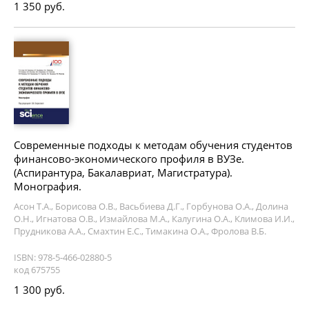
1 350 руб.
Современные подходы к методам обучения студентов
финансово-экономического профиля в ВУЗе.
(Аспирантура, Бакалавриат, Магистратура).
Монография.
Асон Т.А., Борисова О.В., Васьбиева Д.Г., Горбунова О.А., Долина
О.Н., Игнатова О.В., Измайлова М.А., Калугина О.А., Климова И.И.,
Прудникова А.А., Смахтин Е.С., Тимакина О.А., Фролова В.Б.
ISBN: 978-5-466-02880-5
код 675755
1 300 руб.