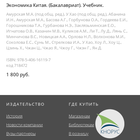
Экономика Китая. (Бакалавриат). Учебник.
Амурская М.А. (под общ. ред.), У Хао (под общ. ред.), Абанина
И.Н., Амурская М.А., Басова А.Г., Горбунова О.А., Гордеева Е.И.,
Горошникова Т.А., Гурбанова Н.Э., Заклязьминская Е.О.,
Игнатова О.В., Казанин М.В., Куликов А.М., Ли Т., Лу Д., Лянь С.,
Минчичова В.С., Новицкая А.А., Орлова Н.Л., Волхонова М.И.,
Соколова Е.С., Сунь М., Стрелкова И.А., У Хао, Хоу Л., Хоу Ц.,
Цзинь Х., Чжан Ц., Чжао Я., Чжоу Г., Чжэн Г., Ян Д.
ISBN: 978-5-406-16119-7
код 718472
1 800 руб.
ИЗДАТЕЛЬСТВО
ГДЕ КУПИТЬ
История
Магазинам
Новости компании
Библиотекам
Вузы-партнеры
В розницу