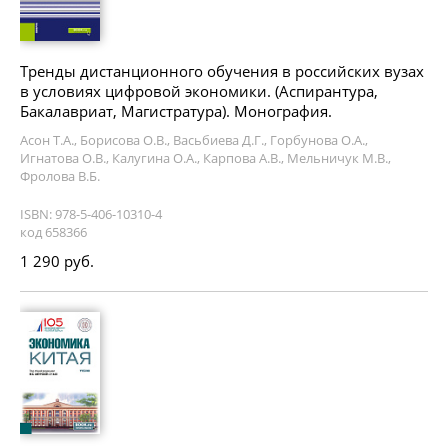
Тренды дистанционного обучения в российских вузах
в условиях цифровой экономики. (Аспирантура,
Бакалавриат, Магистратура). Монография.
Асон Т.А., Борисова О.В., Васьбиева Д.Г., Горбунова О.А.,
Игнатова О.В., Калугина О.А., Карпова А.В., Мельничук М.В.,
Фролова В.Б.
ISBN: 978-5-406-10310-4
код 658366
1 290 руб.