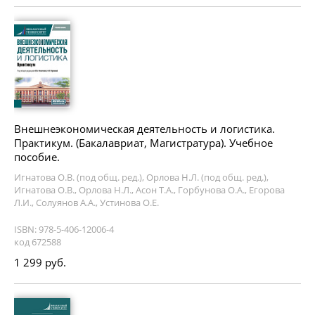
Внешнеэкономическая деятельность и логистика.
Практикум. (Бакалавриат, Магистратура). Учебное
пособие.
Игнатова О.В. (под общ. ред.), Орлова Н.Л. (под общ. ред.),
Игнатова О.В., Орлова Н.Л., Асон Т.А., Горбунова О.А., Егорова
Л.И., Солуянов А.А., Устинова О.Е.
ISBN: 978-5-406-12006-4
код 672588
1 299 руб.