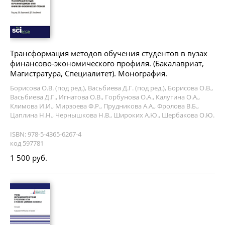
Трансформация методов обучения студентов в вузах
финансово-экономического профиля. (Бакалавриат,
Магистратура, Специалитет). Монография.
Борисова О.В. (под ред.), Васьбиева Д.Г. (под ред.), Борисова О.В.,
Васьбиева Д.Г., Игнатова О.В., Горбунова О.А., Калугина О.А.,
Климова И.И., Мирзоева Ф.Р., Прудникова А.А., Фролова В.Б.,
Цаплина Н.Н., Чернышкова Н.В., Широких А.Ю., Щербакова О.Ю.
ISBN: 978-5-4365-6267-4
код 597781
1 500 руб.