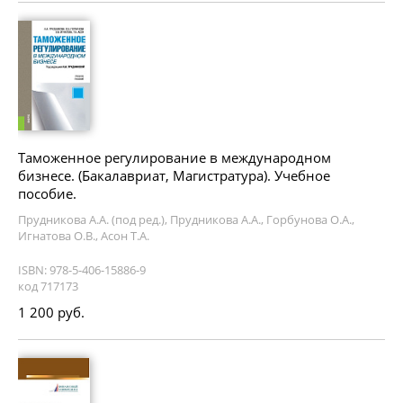
Таможенное регулирование в международном
бизнесе. (Бакалавриат, Магистратура). Учебное
пособие.
Прудникова А.А. (под ред.), Прудникова А.А., Горбунова О.А.,
Игнатова О.В., Асон Т.А.
ISBN: 978-5-406-15886-9
код 717173
1 200 руб.