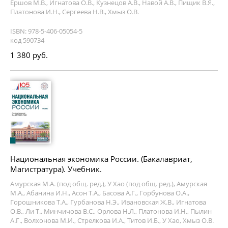
Ершов М.В., Игнатова О.В., Кузнецов А.В., Навой А.В., Пищик В.Я.,
Платонова И.Н., Сергеева Н.В., Хмыз О.В.
ISBN: 978-5-406-05054-5
код 590734
1 380 руб.
Национальная экономика России. (Бакалавриат,
Магистратура). Учебник.
Амурская М.А. (под общ. ред.), У Хао (под общ. ред.), Амурская
М.А., Абанина И.Н., Асон Т.А., Басова А.Г., Горбунова О.А.,
Горошникова Т.А., Гурбанова Н.Э., Ивановская Ж.В., Игнатова
О.В., Ли Т., Минчичова В.С., Орлова Н.Л., Платонова И.Н., Пылин
А.Г., Волхонова М.И., Стрелкова И.А., Титов И.Б., У Хао, Хмыз О.В.