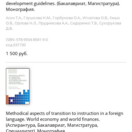
development guidelines. (Бакалавриат, Магистратура).
Монография.
Асон Т.А., Глушкова Н.М., Горбунова О.А., Игнатова О.В., Хмыз
О.В., Орлова Н.Л., Прудникова А.А., Сидоренко Т.В., Сухорукова
Д.В.
ISBN: 978-9934-8941-9-0
код 631730
1 500 руб.
Methodical aspects of transition to instruction in a foreign
language. World economy and world finances.
(Аспирантура, Бакалавриат, Магистратура,
Специалитет). Монография.