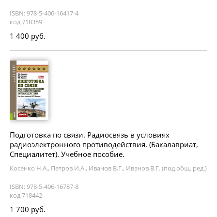
ISBN: 978-5-406-16417-4
код 718359
1 400 руб.
Подготовка по связи. Радиосвязь в условиях
радиоэлектронного противодействия. (Бакалавриат,
Специалитет). Учебное пособие.
Косенко Н.А., Петров И.А., Иванов В.Г., Иванов В.Г. (под общ. ред.)
ISBN: 978-5-406-16787-8
код 718442
1 700 руб.