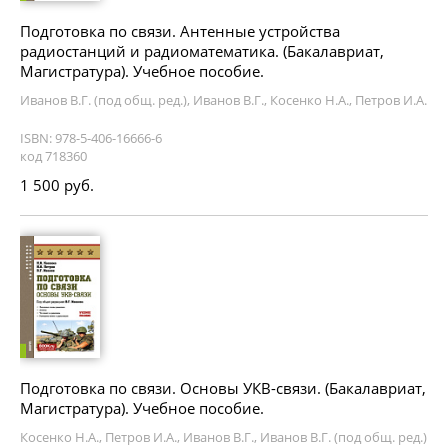
Подготовка по связи. Антенные устройства
радиостанций и радиоматематика. (Бакалавриат,
Магистратура). Учебное пособие.
Иванов В.Г. (под общ. ред.), Иванов В.Г., Косенко Н.А., Петров И.А.
ISBN: 978-5-406-16666-6
код 718360
1 500 руб.
Подготовка по связи. Основы УКВ-связи. (Бакалавриат,
Магистратура). Учебное пособие.
Косенко Н.А., Петров И.А., Иванов В.Г., Иванов В.Г. (под общ. ред.)