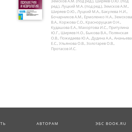
Земсков А.М. (под ред.), Ширяев О.Ю. (под
ред.), Луцкий М.А. (под ред.), Земсков А.М.,
Ширяев О.Ю., Луцкий М.А., Бакулева Н.И.,
Бочарников А.М., Ермоленко Н.А., Земскова
В.А., Коржова С.О., Красноруцкая О.Н.,
Кудашова Е.А., Махортова И.С., Притулина
Ю.Г., Ширяев Н.О., Быкова В.А., Полянская
О.В., Пожидаева Ю.А., Дудина А.А., Ананьева
Е.С., Ульянова О.В., Золотарев О.В.,
Протасов И.С.
ИТЬ
АВТОРАМ
ЭБС BOOK.RU