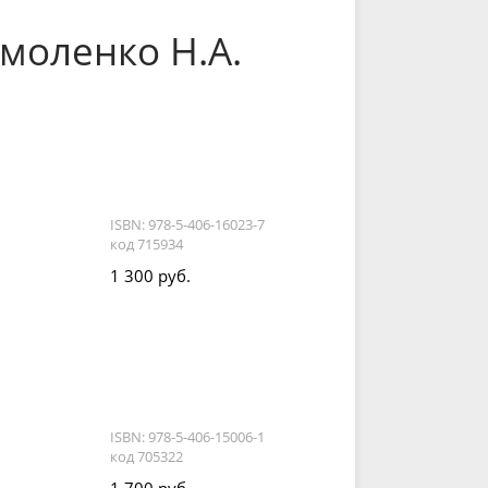
рмоленко Н.А.
ISBN: 978-5-406-16023-7
код 715934
1 300 руб.
ISBN: 978-5-406-15006-1
код 705322