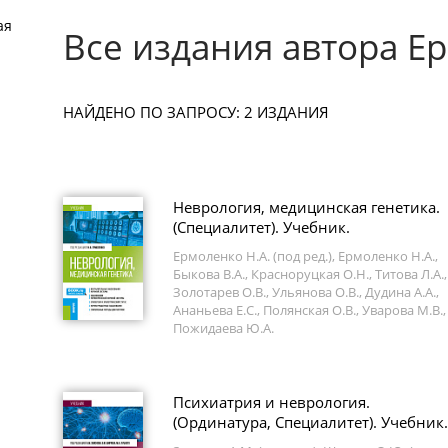
ая
Все издания автора Е
НАЙДЕНО ПО ЗАПРОСУ: 2 ИЗДАНИЯ
Неврология, медицинская генетика.
(Специалитет). Учебник.
Ермоленко Н.А. (под ред.), Ермоленко Н.А.,
Быкова В.А., Красноруцкая О.Н., Титова Л.А.,
Золотарев О.В., Ульянова О.В., Дудина А.А.,
Ананьева Е.С., Полянская О.В., Уварова М.В.,
Пожидаева Ю.А.
Психиатрия и неврология.
(Ординатура, Специалитет). Учебник.