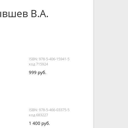
ывшев В.А.
ISBN: 978-5-406-15941-5
код 715924
999 руб.
ISBN: 978-5-466-03375-5
код 683227
1 400 руб.