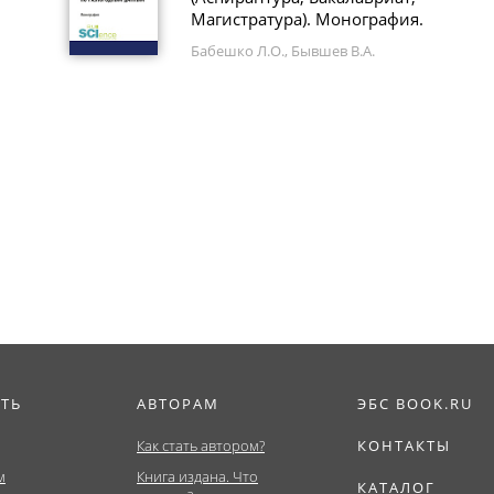
Магистратура). Монография.
Бабешко Л.О., Бывшев В.А.
ИТЬ
АВТОРАМ
ЭБС BOOK.RU
Как стать автором?
КОНТАКТЫ
м
Книга издана. Что
КАТАЛОГ