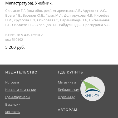
Магистратура). Учебник.
Силласте Г.Г. (под общ. ред.), Андреенкова А.В., Арутюнян А.С.,
Брега Г.В., Веселов Ю.В., Галас М.Л., Долгорукова И.В., Киселёва
Н.И., Круглова Е.Л., Осипова О.С., Перемибеда П.А., Письменная
Е.Е., Силласте Г.Г., Скворцов Н.Г., Райдугин Д.С., Проскурина А.С.
ISBN: 978-5-406-16510-2
код 510192
5 200 руб.
ИЗДАТЕЛЬСТВО
ГДЕ КУПИТЬ
История
Магазинам
Новости компании
Библиотекам
Вузы-партнеры
В розницу
Вакансии
АВТОРАМ
Контакты