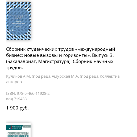
Сборник студенческих трудов «международный
бизнес: новые вызовы и горизонты». Выпуск 3.
(Бакалавриат, Магистратура). Сборник научных
трудов.
Куликов А.М. (под ред.), Амурская М.А. (под ред.), Коллектив
авторов
ISBN: 978-5-466-11928-2
код 719433
1 900 руб.