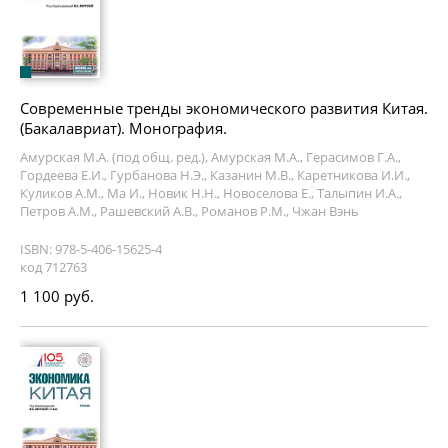
Современные тренды экономического развития Китая.
(Бакалавриат). Монография.
Амурская М.А. (под общ. ред.), Амурская М.А., Герасимов Г.А.,
Гордеева Е.И., Гурбанова Н.Э., Казанин М.В., Каретникова И.И.,
Куликов А.М., Ма И., Новик Н.Н., Новоселова Е., Талыпин И.А.,
Петров А.М., Рашевский А.В., Романов Р.М., Чжан Вэнь
ISBN: 978-5-406-15625-4
код 712763
1 100 руб.