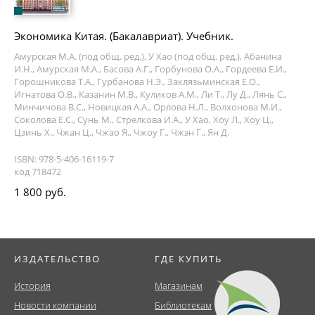
Экономика Китая. (Бакалавриат). Учебник.
Амурская М.А. (под общ. ред.), У Хао (под общ. ред.), Абанина
И.Н., Амурская М.А., Басова А.Г., Горбунова О.А., Гордеева Е.И.,
Горошникова Т.А., Гурбанова Н.Э., Заклязьминская Е.О.,
Игнатова О.В., Казанин М.В., Куликов А.М., Ли Т., Лу Д., Лянь С.,
Минчичова В.С., Новицкая А.А., Орлова Н.Л., Волхонова М.И.,
Соколова Е.С., Сунь М., Стрелкова И.А., У Хао, Хоу Л., Хоу Ц.,
Цзинь Х., Чжан Ц., Чжао Я., Чжоу Г., Чжэн Г., Ян Д.
ISBN: 978-5-406-16119-7
код 718472
1 800 руб.
ИЗДАТЕЛЬСТВО
ГДЕ КУПИТЬ
История
Магазинам
Новости компании
Библиотекам