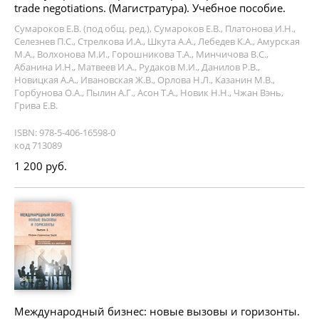
trade negotiations. (Магистратура). Учебное пособие.
Сумароков Е.В. (под общ. ред.), Сумароков Е.В., Платонова И.Н.,
Селезнев П.С., Стрелкова И.А., Шкута А.А., Лебедев К.А., Амурская
М.А., Волхонова М.И., Горошникова Т.А., Минчичова В.С.,
Абанина И.Н., Матвеев И.А., Рудаков М.И., Данилов Р.В.,
Новицкая А.А., Ивановская Ж.В., Орлова Н.Л., Казанин М.В.,
Горбунова О.А., Пылин А.Г., Асон Т.А., Новик Н.Н., Чжан Вэнь,
Грива Е.В.
ISBN: 978-5-406-16598-0
код 713089
1 200 руб.
Международный бизнес: новые вызовы и горизонты.