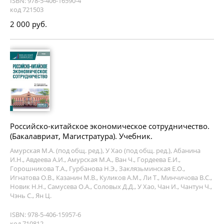
ISBN: 978-5-406-16590-4
код 721503
2 000 руб.
Российско-китайское экономическое сотрудничество.
(Бакалавриат, Магистратура). Учебник.
Амурская М.А. (под общ. ред.), У Хао (под общ. ред.), Абанина
И.Н., Авдеева А.И., Амурская М.А., Ван Ч., Гордеева Е.И.,
Горошникова Т.А., Гурбанова Н.Э., Заклязьминская Е.О.,
Игнатова О.В., Казанин М.В., Куликов А.М., Ли Т., Минчичова В.С.,
Новик Н.Н., Самусева О.А., Соловых Д.Д., У Хао, Чан И., Чантун Ч.,
Чэнь С., Ян Ц.
ISBN: 978-5-406-15957-6
код 710812