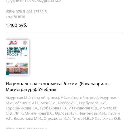
Прудникова А.А., Амурская М.А.
ISBN: 978-5-406-15532-5
код 703638
1 400 руб.
Национальная экономика России. (Бакалавриат,
Магистратура). Учебник.
Амурская М.А. (под общ. ред.), У Хао (под общ. ред.), Амурская
М.А., Абанина И.Н., Асон Т.А., Басова А.Г., Горбунова О.А.,
Горошникова Т.А., Гурбанова Н.Э., Ивановская Ж.В., Игнатова
О.В., Ли Т., Минчичова В.С., Орлова Н.Л., Платонова И.Н., Пылин
А.Г., Волхонова М.И., Стрелкова И.А., Титов И.Б., У Хао, Хмыз О.В.