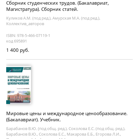
Сборник студенческих трудов. (Бакалавриат,
Магистратура). Сборник статей.
Куликов А.М. (под ред.), Амурская М.А. (под ред.),
Коллектив_авторов
ISBN: 978-5-466-07119-1
код 695891
1 400 руб.
Мировые цены и международное ценообразование.
(Бакалавриат). Учебник.
Барабанов В.Ю. (под общ. ред.), Соколова Е.С. (под общ. ред.),
Барабанов В.Ю., Соколова Е.С., Макарова Е.Б., Егорова Л.И.,