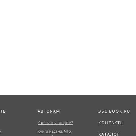
ИТЬ
АВТОРАМ
ЭБС BOOK.RU
Как стать автором?
КОНТАКТЫ
м
Книга издана. Что
КАТАЛОГ