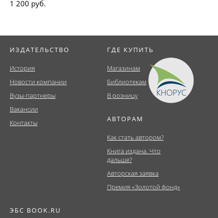
1 200 руб.
ИЗДАТЕЛЬСТВО
ГДЕ КУПИТЬ
История
Магазинам
Новости компании
Библиотекам
Вузы-партнеры
В розницу
Вакансии
АВТОРАМ
Контакты
Как стать автором?
Книга издана. Что
дальше?
Авторская заявка
Премия «Золотой фонд»
ЭБС BOOK.RU