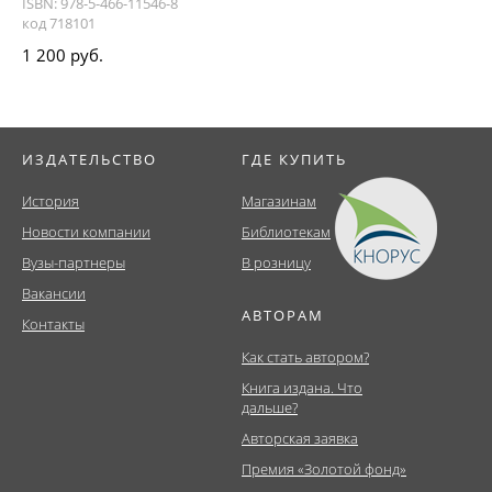
ISBN: 978-5-466-11546-8
код 718101
1 200 руб.
ИЗДАТЕЛЬСТВО
ГДЕ КУПИТЬ
История
Магазинам
Новости компании
Библиотекам
Вузы-партнеры
В розницу
Вакансии
АВТОРАМ
Контакты
Как стать автором?
Книга издана. Что
дальше?
Авторская заявка
Премия «Золотой фонд»