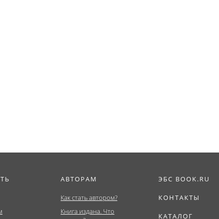
ИТЬ
АВТОРАМ
ЭБС BOOK.RU
Как стать автором?
КОНТАКТЫ
м
Книга издана. Что
КАТАЛОГ