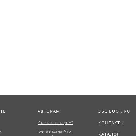
ИТЬ
АВТОРАМ
ЭБС BOOK.RU
Как стать автором?
КОНТАКТЫ
м
Книга издана. Что
КАТАЛОГ