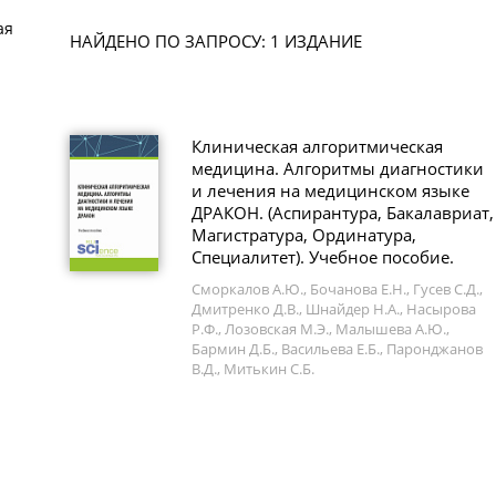
ая
НАЙДЕНО ПО ЗАПРОСУ: 1 ИЗДАНИЕ
Клиническая алгоритмическая
медицина. Алгоритмы диагностики
и лечения на медицинском языке
ДРАКОН. (Аспирантура, Бакалавриат,
Магистратура, Ординатура,
Специалитет). Учебное пособие.
Сморкалов А.Ю., Бочанова Е.Н., Гусев С.Д.,
Дмитренко Д.В., Шнайдер Н.А., Насырова
Р.Ф., Лозовская М.Э., Малышева А.Ю.,
Бармин Д.Б., Васильева Е.Б., Паронджанов
В.Д., Митькин С.Б.