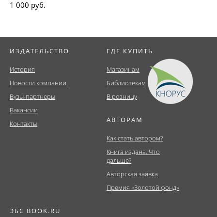
1 000 руб.
ИЗДАТЕЛЬСТВО
ГДЕ КУПИТЬ
История
Магазинам
Новости компании
Библиотекам
Вузы-партнеры
В розницу
Вакансии
АВТОРАМ
Контакты
Как стать автором?
Книга издана. Что
дальше?
Авторская заявка
Премия «Золотой фонд»
ЭБС BOOK.RU