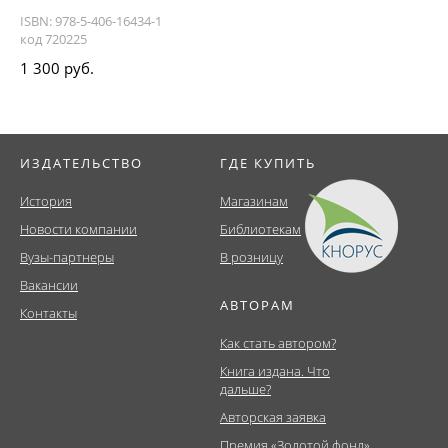
ISBN: 978-5-406-16434-1
код 720225
1 300 руб.
ИЗДАТЕЛЬСТВО
ГДЕ КУПИТЬ
История
Магазинам
Новости компании
Библиотекам
Вузы-партнеры
В розницу
Вакансии
АВТОРАМ
Контакты
Как стать автором?
Книга издана. Что
дальше?
Авторская заявка
Премия «Золотой фонд»